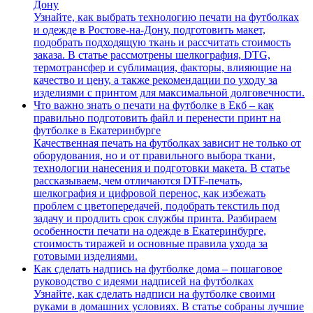
Дону
Узнайте, как выбрать технологию печати на футболках
и одежде в Ростове-на-Дону, подготовить макет,
подобрать подходящую ткань и рассчитать стоимость
заказа. В статье рассмотрены шелкография, DTG,
термотрансфер и сублимация, факторы, влияющие на
качество и цену, а также рекомендации по уходу за
изделиями с принтом для максимальной долговечности.
Что важно знать о печати на футболке в Екб – как
правильно подготовить файл и перенести принт на
футболке в Екатеринбурге
Качественная печать на футболках зависит не только от
оборудования, но и от правильного выбора ткани,
технологии нанесения и подготовки макета. В статье
рассказываем, чем отличаются DTF-печать,
шелкография и цифровой перенос, как избежать
проблем с цветопередачей, подобрать текстиль под
задачу и продлить срок службы принта. Разбираем
особенности печати на одежде в Екатеринбурге,
стоимость тиражей и основные правила ухода за
готовыми изделиями.
Как сделать надпись на футболке дома – пошаговое
руководство с идеями надписей на футболках
Узнайте, как сделать надписи на футболке своими
руками в домашних условиях. В статье собраны лучшие