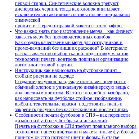
первой стирки. Синтетические волокна требуют
дисперсных чернил, тогда как хлопок впитывает
исключительно активные составы после специальной
химической
пропитки. Перед отправкой макета в типографию.
Что важно знать про изготовление мерча – как бизнесу
заказать мерч без производственных ошибок
Как создать качественный мерч для сотрудников и
промо-кампаний без лишних расходов? В материале
рассказываем про выбор тканей, подготовку макетов,
технологии печати, контроль пошива и организацию
логистики готовой партии.
Инструкция, как нарисовать на футболке принт –
стойкие рисунки на одежде
Создание рисунков на одежде позволяет превратить
обычный хлопок в уникальную дизайнерскую вещь с
долговечным принтом. В статье подробно разобрано,
как нарисовать на футболке стойкое изображение,
выбрать текстильные краски, подготовить ткань и
закрепить рисунок без растрескивания после стирки.
Особенности печати футболок в СПб – как перенести
дизайн на футболку без брака и искажений
Печать на футболках в СПб требует правильного выбора
технологии нанесения, ткани и макета, иначе футболка с
принтом быстро потеряет цвет и форму. В статье