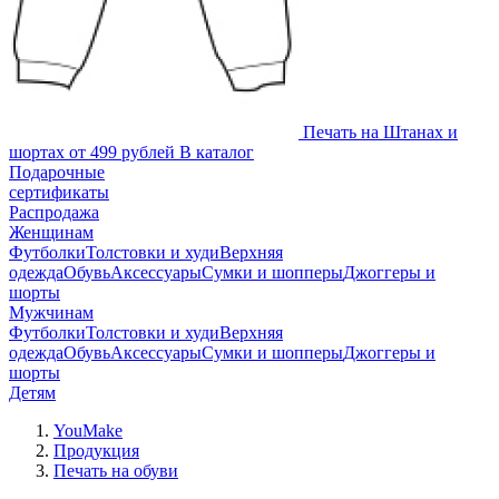
Печать на
Штанах и
шортах
от 499 рублей
В каталог
Подарочные
сертификаты
Распродажа
Женщинам
Футболки
Толстовки и худи
Верхняя
одежда
Обувь
Аксессуары
Сумки и шопперы
Джоггеры и
шорты
Мужчинам
Футболки
Толстовки и худи
Верхняя
одежда
Обувь
Аксессуары
Сумки и шопперы
Джоггеры и
шорты
Детям
YouMake
Продукция
Печать на обуви