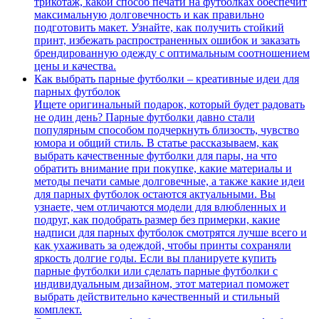
трикотаж, какой способ печати на футболках обеспечит
максимальную долговечность и как правильно
подготовить макет. Узнайте, как получить стойкий
принт, избежать распространенных ошибок и заказать
брендированную одежду с оптимальным соотношением
цены и качества.
Как выбрать парные футболки – креативные идеи для
парных футболок
Ищете оригинальный подарок, который будет радовать
не один день? Парные футболки давно стали
популярным способом подчеркнуть близость, чувство
юмора и общий стиль. В статье рассказываем, как
выбрать качественные футболки для пары, на что
обратить внимание при покупке, какие материалы и
методы печати самые долговечные, а также какие идеи
для парных футболок остаются актуальными. Вы
узнаете, чем отличаются модели для влюбленных и
подруг, как подобрать размер без примерки, какие
надписи для парных футболок смотрятся лучше всего и
как ухаживать за одеждой, чтобы принты сохраняли
яркость долгие годы. Если вы планируете купить
парные футболки или сделать парные футболки с
индивидуальным дизайном, этот материал поможет
выбрать действительно качественный и стильный
комплект.