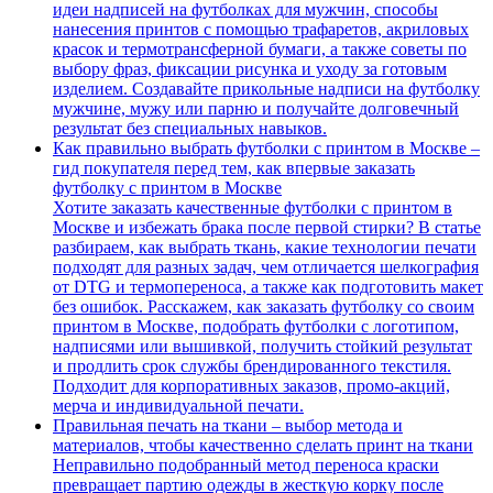
идеи надписей на футболках для мужчин, способы
нанесения принтов с помощью трафаретов, акриловых
красок и термотрансферной бумаги, а также советы по
выбору фраз, фиксации рисунка и уходу за готовым
изделием. Создавайте прикольные надписи на футболку
мужчине, мужу или парню и получайте долговечный
результат без специальных навыков.
Как правильно выбрать футболки с принтом в Москве –
гид покупателя перед тем, как впервые заказать
футболку с принтом в Москве
Хотите заказать качественные футболки с принтом в
Москве и избежать брака после первой стирки? В статье
разбираем, как выбрать ткань, какие технологии печати
подходят для разных задач, чем отличается шелкография
от DTG и термопереноса, а также как подготовить макет
без ошибок. Расскажем, как заказать футболку со своим
принтом в Москве, подобрать футболки с логотипом,
надписями или вышивкой, получить стойкий результат
и продлить срок службы брендированного текстиля.
Подходит для корпоративных заказов, промо-акций,
мерча и индивидуальной печати.
Правильная печать на ткани – выбор метода и
материалов, чтобы качественно сделать принт на ткани
Неправильно подобранный метод переноса краски
превращает партию одежды в жесткую корку после