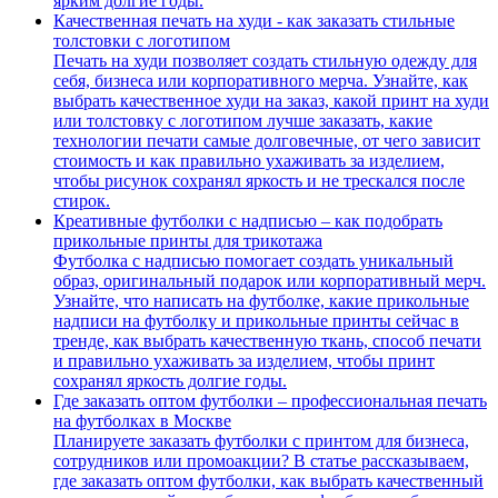
ярким долгие годы.
Качественная печать на худи - как заказать стильные
толстовки с логотипом
Печать на худи позволяет создать стильную одежду для
себя, бизнеса или корпоративного мерча. Узнайте, как
выбрать качественное худи на заказ, какой принт на худи
или толстовку с логотипом лучше заказать, какие
технологии печати самые долговечные, от чего зависит
стоимость и как правильно ухаживать за изделием,
чтобы рисунок сохранял яркость и не трескался после
стирок.
Креативные футболки с надписью – как подобрать
прикольные принты для трикотажа
Футболка с надписью помогает создать уникальный
образ, оригинальный подарок или корпоративный мерч.
Узнайте, что написать на футболке, какие прикольные
надписи на футболку и прикольные принты сейчас в
тренде, как выбрать качественную ткань, способ печати
и правильно ухаживать за изделием, чтобы принт
сохранял яркость долгие годы.
Где заказать оптом футболки – профессиональная печать
на футболках в Москве
Планируете заказать футболки с принтом для бизнеса,
сотрудников или промоакции? В статье рассказываем,
где заказать оптом футболки, как выбрать качественный