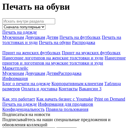
Печать на обуви
Печать на одежде
Мужчинам
Девушкам
Детям
Печать на футболках
Печать на
толстовках и худи
Печать на обуви
Распродажа
Принт на женских футболках
Принт на мужских футболках
Нанесение логотипов на женские толстовки и худи
Нанесение
принтов и логотипов на мужские толстовки и худи
Маркетплейс
Мужчинам
Девушкам
Детям
Распродажа
Информация
Блог о печати на одежде
Корпоративным клиентам
Таблица
размеров
Оплата и доставка
Контакты
Вакансии
3
Как это работает
Как начать бизнес с Youmake
Print on Demand
Печать на одежде
Информация для продавцов
Конфиденциальность
Правила пользования
Подписаться на новости
Подписывайтесь на наши специальные предложения и
обновления коллекций