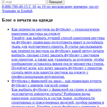
Поехали!
8-800-700-49-15
С 10 до 19 по московскому времени, пн-пт
Youmake in English
Блог о печати на одежде
Как перенести рисунок на футболку – технологичное
нанесение рисунка на одежду
Узнайте, как выбрать лучший способ нанесения рисунка
на футболку, правильно подготовить макет и подобрать
ткань для долговечного принта. В статье рассказываем,
как перенести рисунок на футболку, какой метод печати
выбрать, сколько стоит заказать футболку с рисунком
или принтом, а также как ухаживать за изделием, чтобы
изображение оставалось ярким после множества стирок.
Подойдет всем, кто хочет заказать футболку с принтом,
создать мерч или нанести рисунок на одежду с
профессиональным результатом.
Футболка с фамилией на заказ – как правильно купить
футболку с именем для всей семьи
Как выбрать футболку с фамилией на спине и заказать
долговечную именную печать? Разбираем виды
нанесения, плотность и состав ткани, особенности
спортивных и повседневных моделей, подбор размера и
правила ухода. Узнайте, какие футболки с именами и