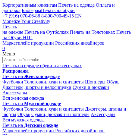
Корпоративным клиентам
Печать на одежде
Оплата и
доставка
Блогерам
Печать на обуви
+7 (916) 070-06-86
8-800-700-49-15
EN
Monetize Your Creativity
Печать
на одежде
Печать на
Футболках
Печать на
Толстовках
Печать
на
Обуви
HIT!
Маркетплейс продукции
Российских дизайнеров
0
Меню
Печать на одежде
обуви и аксессуарах
Распродажа
Печать на
Женской одежде
Футболки
Толстовки, худи и свитшоты
Шопперы
Обувь
Джоггеры, шорты и велосипедки
Сумки и рюкзаки
Аксессуары
Вся женская одежда
Печать на
Мужской одежде
Футболки
Толстовки, худи и свитшоты
Джоггеры, штаны и
шорты
Обувь
Сумки, рюкзаки и шопперы
Аксессуары
Вся мужская одежда
Печать на
Детской одежде
Маркетплейс продукции
Российских дизайнеров