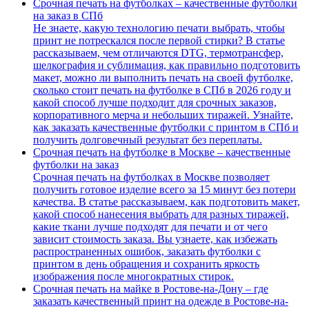
Срочная печать на футболках – качественные футболки
на заказ в СПб
Не знаете, какую технологию печати выбрать, чтобы
принт не потрескался после первой стирки? В статье
рассказываем, чем отличаются DTG, термотрансфер,
шелкография и сублимация, как правильно подготовить
макет, можно ли выполнить печать на своей футболке,
сколько стоит печать на футболке в СПб в 2026 году и
какой способ лучше подходит для срочных заказов,
корпоративного мерча и небольших тиражей. Узнайте,
как заказать качественные футболки с принтом в СПб и
получить долговечный результат без переплаты.
Срочная печать на футболке в Москве – качественные
футболки на заказ
Срочная печать на футболках в Москве позволяет
получить готовое изделие всего за 15 минут без потери
качества. В статье рассказываем, как подготовить макет,
какой способ нанесения выбрать для разных тиражей,
какие ткани лучше подходят для печати и от чего
зависит стоимость заказа. Вы узнаете, как избежать
распространенных ошибок, заказать футболки с
принтом в день обращения и сохранить яркость
изображения после многократных стирок.
Срочная печать на майке в Ростове-на-Дону – где
заказать качественный принт на одежде в Ростове-на-