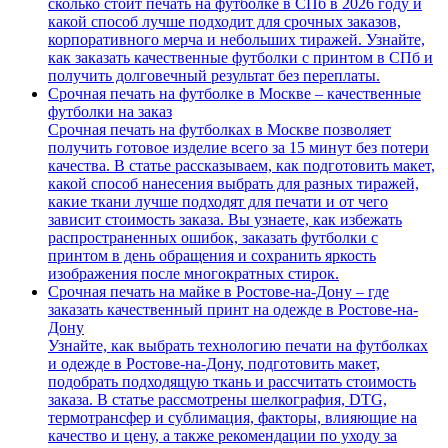
сколько стоит печать на футболке в СПб в 2026 году и
какой способ лучше подходит для срочных заказов,
корпоративного мерча и небольших тиражей. Узнайте,
как заказать качественные футболки с принтом в СПб и
получить долговечный результат без переплаты.
Срочная печать на футболке в Москве – качественные
футболки на заказ
Срочная печать на футболках в Москве позволяет
получить готовое изделие всего за 15 минут без потери
качества. В статье рассказываем, как подготовить макет,
какой способ нанесения выбрать для разных тиражей,
какие ткани лучше подходят для печати и от чего
зависит стоимость заказа. Вы узнаете, как избежать
распространенных ошибок, заказать футболки с
принтом в день обращения и сохранить яркость
изображения после многократных стирок.
Срочная печать на майке в Ростове-на-Дону – где
заказать качественный принт на одежде в Ростове-на-
Дону
Узнайте, как выбрать технологию печати на футболках
и одежде в Ростове-на-Дону, подготовить макет,
подобрать подходящую ткань и рассчитать стоимость
заказа. В статье рассмотрены шелкография, DTG,
термотрансфер и сублимация, факторы, влияющие на
качество и цену, а также рекомендации по уходу за