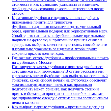
стоимость и как правильно ухаживать за изделием,
чтобы рисунок сохранял яркость и не трескался после
стирок.
Креативные футболки с надписью – как подобрать
прикольные принты для трикотажа
Футболка с надписью помогает создать уникальный
образ, оригинальный подарок или корпоративный мерч.
Узнайте, что написать на футболке, какие прикольные
надписи на футболку и прикольные принты сейчас в
тренде, как выбрать качественную ткань, способ печати
и правильно ухаживать за изделием, чтобы принт
сохранял яркость долгие годы.
Где заказать оптом футболки – профессиональная печать
на футболках в Москве
Планируете заказать футболки с принтом для бизнеса,
сотрудников или промоакции? В статье рассказываем,
где заказать оптом футболки, как выбрать качественный
трикотаж, какой способ печати на футболках обеспечит
максимальную долговечность и как правильно
подготовить макет. Узнайте, как получить стойкий
принт, избежать распространенных ошибок и заказать
брендированную одежду с оптимальным соотношением
цены и качества.
Как выбрать парные футболки – креативные идеи для