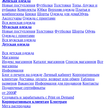
Женская одежда
Новые поступления
Футболки
Толстовки
Топы, блузки и
рубашки
Комплекты
Юбки
Верхняя одежда
Платья и
комбинезоны
Брюки
Шорты
Одежда для дома
Обувь
Аксессуары
Одежда с принтами
Вся женская одежда
Мужская одежда
Новые поступления
Толстовки
Футболки
Шорты
Обувь
Одежда с принтами
Вся мужская одежда
Детская одежда
Вся детская одежда
Магазины
Индекс магазинов
Каталог магазинов
Список магазинов
Все
магазины
Информация
Блог о печати на одежде
Личный кабинет
Корпоративным
клиентам
Доставка, оплата, возврат или обмен
Таблица
размеров
Вакансии
Информация для продавцов
Контакты
Подарочные сертификаты
от 2000₽
Создавать и зарабатывать
с Print on Demand
Корпоративным клиентам
Блогерам
Мега распродажа