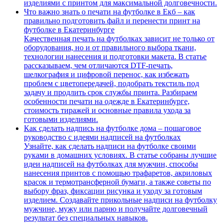
изделиями с принтом для максимальной долговечности.
Что важно знать о печати на футболке в Екб – как
правильно подготовить файл и перенести принт на
футболке в Екатеринбурге
Качественная печать на футболках зависит не только от
оборудования, но и от правильного выбора ткани,
технологии нанесения и подготовки макета. В статье
рассказываем, чем отличаются DTF-печать,
шелкография и цифровой перенос, как избежать
проблем с цветопередачей, подобрать текстиль под
задачу и продлить срок службы принта. Разбираем
особенности печати на одежде в Екатеринбурге,
стоимость тиражей и основные правила ухода за
готовыми изделиями.
Как сделать надпись на футболке дома – пошаговое
руководство с идеями надписей на футболках
Узнайте, как сделать надписи на футболке своими
руками в домашних условиях. В статье собраны лучшие
идеи надписей на футболках для мужчин, способы
нанесения принтов с помощью трафаретов, акриловых
красок и термотрансферной бумаги, а также советы по
выбору фраз, фиксации рисунка и уходу за готовым
изделием. Создавайте прикольные надписи на футболку
мужчине, мужу или парню и получайте долговечный
результат без специальных навыков.