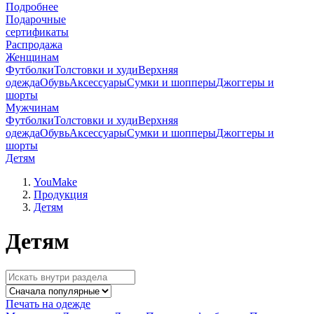
Подробнее
Подарочные
сертификаты
Распродажа
Женщинам
Футболки
Толстовки и худи
Верхняя
одежда
Обувь
Аксессуары
Сумки и шопперы
Джоггеры и
шорты
Мужчинам
Футболки
Толстовки и худи
Верхняя
одежда
Обувь
Аксессуары
Сумки и шопперы
Джоггеры и
шорты
Детям
YouMake
Продукция
Детям
Детям
Печать на одежде