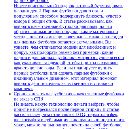
парных футболок
Ищете оригинальный подарок, который будет радовать
не один день? Парные футболки давно стали
популярным способом подчеркнуть близость, чувство
юмора и общий стиль. В статье рассказываем, как
выбрать качественные футболки для пары, на что
обратить внимание при покупке, какие материалы и
методы печати самые долговечные, а также какие идеи
для парных футболок остаются актуальными. Вы
узнаете, чем отличаются модели для влюбленных и
подруг, как подобрать размер без примерки, какие
надписи для парных футболок смотрятся лучше всего и
как ухаживать за одеждой, чтобы принты сохраняли
яркость долгие годы. Если вы планируете купить
парные футболки или сделать парные футболки с
индивидуальным дизайном, этот материал поможет
выбрать действительно качественный и стильный
комплект.
Срочная печать на футболках – качественные футболки
на заказ в СПб
Не знаете, какую технологию печати выбрать, чтобы
принт не потрескался после первой стирки? В статье
рассказываем, чем отличаются DTG, термотрансфер,
шелкография и сублимация, как правильно подготовить
макет, можно ли выполнить печать на своей футболке,