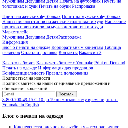
Мужчинам
Девушкам
Детям
Печать на футболках
Печать на
толстовках и худи
Печать на обуви
Распродажа
Принт на женских футболках
Принт на мужских футболках
Нанесение логотипов на женские толстовки и худи
Нанесение
принтов и логотипов на мужские толстовки и худи
Маркетплейс
Мужчинам
Девушкам
Детям
Распродажа
Информация
Блог о печати на одежде
Корпоративным клиентам
Таблица
размеров
Оплата и доставка
Контакты
Вакансии
3
Как это работает
Как начать бизнес с Youmake
Print on Demand
Печать на одежде
Информация для продавцов
Конфиденциальность
Правила пользования
Подписаться на новости
Подписывайтесь на наши специальные предложения и
обновления коллекций
Поехали!
8-800-700-49-15
С 10 до 19 по московскому времени, пн-пт
Youmake in English
Блог о печати на одежде
Как перенести рисунок на футболку – технологичное