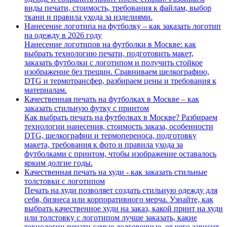
виды печати, стоимость, требования к файлам, выбор
ткани и правила ухода за изделиями.
Нанесение логотипа на футболку – как заказать логотип
на одежду в 2026 году
Нанесение логотипов на футболки в Москве: как
выбрать технологию печати, подготовить макет,
заказать футболки с логотипом и получить стойкое
изображение без трещин. Сравниваем шелкографию,
DTG и термотрансфер, разбираем цены и требования к
материалам.
Качественная печать на футболках в Москве – как
заказать стильную футку с принтом
Как выбрать печать на футболках в Москве? Разбираем
технологии нанесения, стоимость заказа, особенности
DTG, шелкографии и термопереноса, подготовку
макета, требования к фото и правила ухода за
футболками с принтом, чтобы изображение оставалось
ярким долгие годы.
Качественная печать на худи - как заказать стильные
толстовки с логотипом
Печать на худи позволяет создать стильную одежду для
себя, бизнеса или корпоративного мерча. Узнайте, как
выбрать качественное худи на заказ, какой принт на худи
или толстовку с логотипом лучше заказать, какие
технологии печати самые долговечные, от чего зависит