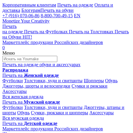
Корпоративным клиентам
Печать на одежде
Оплата и
доставка
Блогерам
Печать на обуви
+7 (916) 070-06-86
8-800-700-49-15
EN
Monetize Your Creativity
Печать
на одежде
Печать на
Футболках
Печать на
Толстовках
Печать
на
Обуви
HIT!
Маркетплейс продукции
Российских дизайнеров
0
Меню
Печать на одежде
обуви и аксессуарах
Распродажа
Печать на
Женской одежде
Футболки
Толстовки, худи и свитшоты
Шопперы
Обувь
Джоггеры, шорты и велосипедки
Сумки и рюкзаки
Аксессуары
Вся женская одежда
Печать на
Мужской одежде
Футболки
Толстовки, худи и свитшоты
Джоггеры, штаны и
шорты
Обувь
Сумки, рюкзаки и шопперы
Аксессуары
Вся мужская одежда
Печать на
Детской одежде
Маркетплейс продукции
Российских дизайнеров