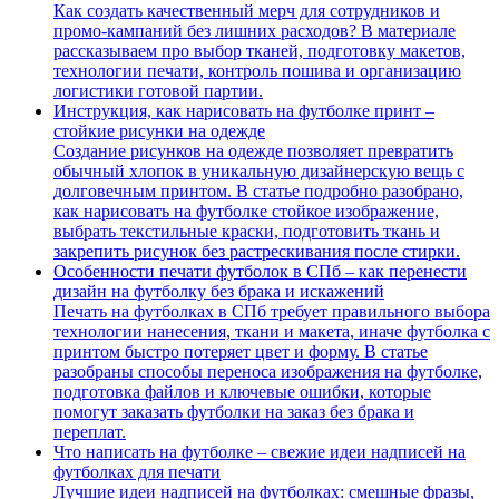
Как создать качественный мерч для сотрудников и
промо-кампаний без лишних расходов? В материале
рассказываем про выбор тканей, подготовку макетов,
технологии печати, контроль пошива и организацию
логистики готовой партии.
Инструкция, как нарисовать на футболке принт –
стойкие рисунки на одежде
Создание рисунков на одежде позволяет превратить
обычный хлопок в уникальную дизайнерскую вещь с
долговечным принтом. В статье подробно разобрано,
как нарисовать на футболке стойкое изображение,
выбрать текстильные краски, подготовить ткань и
закрепить рисунок без растрескивания после стирки.
Особенности печати футболок в СПб – как перенести
дизайн на футболку без брака и искажений
Печать на футболках в СПб требует правильного выбора
технологии нанесения, ткани и макета, иначе футболка с
принтом быстро потеряет цвет и форму. В статье
разобраны способы переноса изображения на футболке,
подготовка файлов и ключевые ошибки, которые
помогут заказать футболки на заказ без брака и
переплат.
Что написать на футболке – свежие идеи надписей на
футболках для печати
Лучшие идеи надписей на футболках: смешные фразы,