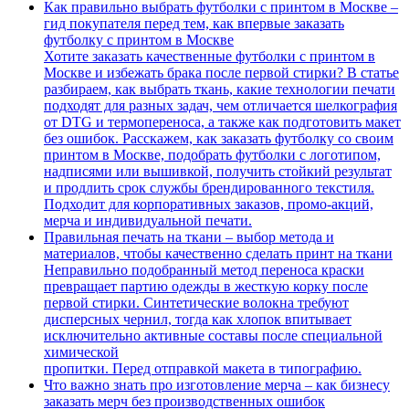
Как правильно выбрать футболки с принтом в Москве –
гид покупателя перед тем, как впервые заказать
футболку с принтом в Москве
Хотите заказать качественные футболки с принтом в
Москве и избежать брака после первой стирки? В статье
разбираем, как выбрать ткань, какие технологии печати
подходят для разных задач, чем отличается шелкография
от DTG и термопереноса, а также как подготовить макет
без ошибок. Расскажем, как заказать футболку со своим
принтом в Москве, подобрать футболки с логотипом,
надписями или вышивкой, получить стойкий результат
и продлить срок службы брендированного текстиля.
Подходит для корпоративных заказов, промо-акций,
мерча и индивидуальной печати.
Правильная печать на ткани – выбор метода и
материалов, чтобы качественно сделать принт на ткани
Неправильно подобранный метод переноса краски
превращает партию одежды в жесткую корку после
первой стирки. Синтетические волокна требуют
дисперсных чернил, тогда как хлопок впитывает
исключительно активные составы после специальной
химической
пропитки. Перед отправкой макета в типографию.
Что важно знать про изготовление мерча – как бизнесу
заказать мерч без производственных ошибок