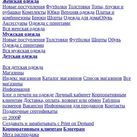
Женская одежда
Новые поступления
Футболки
Толстовки
Топы, блузки и
рубашки
Комплекты
Юбки
Верхняя одежда
Платья и
комбинезоны
Брюки
Шорты
Одежда для дома
Обувь
Аксессуары
Одежда с принтами
Вся женская одежда
Мужская одежда
Новые поступления
Толстовки
Футболки
Шорты
Обувь
Одежда с принтами
Вся мужская одежда
Детская одежда
Вся детская одежда
Магазины
Индекс магазинов
Каталог магазинов
Список магазинов
Все
магазины
Информация
Блог о печати на одежде
Личный кабинет
Корпоративным
клиентам
Доставка, оплата, возврат или обмен
Таблица
размеров
Вакансии
Информация для продавцов
Контакты
Подарочные сертификаты
от 2000₽
Создавать и зарабатывать
с Print on Demand
Корпоративным клиентам
Блогерам
Мега распродажа