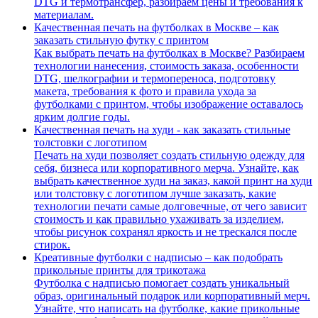
DTG и термотрансфер, разбираем цены и требования к
материалам.
Качественная печать на футболках в Москве – как
заказать стильную футку с принтом
Как выбрать печать на футболках в Москве? Разбираем
технологии нанесения, стоимость заказа, особенности
DTG, шелкографии и термопереноса, подготовку
макета, требования к фото и правила ухода за
футболками с принтом, чтобы изображение оставалось
ярким долгие годы.
Качественная печать на худи - как заказать стильные
толстовки с логотипом
Печать на худи позволяет создать стильную одежду для
себя, бизнеса или корпоративного мерча. Узнайте, как
выбрать качественное худи на заказ, какой принт на худи
или толстовку с логотипом лучше заказать, какие
технологии печати самые долговечные, от чего зависит
стоимость и как правильно ухаживать за изделием,
чтобы рисунок сохранял яркость и не трескался после
стирок.
Креативные футболки с надписью – как подобрать
прикольные принты для трикотажа
Футболка с надписью помогает создать уникальный
образ, оригинальный подарок или корпоративный мерч.
Узнайте, что написать на футболке, какие прикольные