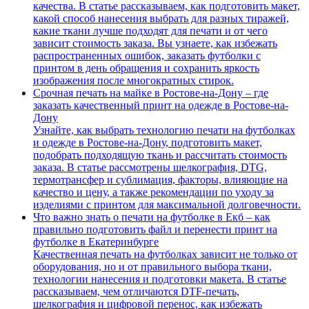
качества. В статье рассказываем, как подготовить макет,
какой способ нанесения выбрать для разных тиражей,
какие ткани лучше подходят для печати и от чего
зависит стоимость заказа. Вы узнаете, как избежать
распространенных ошибок, заказать футболки с
принтом в день обращения и сохранить яркость
изображения после многократных стирок.
Срочная печать на майке в Ростове-на-Дону – где
заказать качественный принт на одежде в Ростове-на-
Дону
Узнайте, как выбрать технологию печати на футболках
и одежде в Ростове-на-Дону, подготовить макет,
подобрать подходящую ткань и рассчитать стоимость
заказа. В статье рассмотрены шелкография, DTG,
термотрансфер и сублимация, факторы, влияющие на
качество и цену, а также рекомендации по уходу за
изделиями с принтом для максимальной долговечности.
Что важно знать о печати на футболке в Екб – как
правильно подготовить файл и перенести принт на
футболке в Екатеринбурге
Качественная печать на футболках зависит не только от
оборудования, но и от правильного выбора ткани,
технологии нанесения и подготовки макета. В статье
рассказываем, чем отличаются DTF-печать,
шелкография и цифровой перенос, как избежать