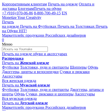
Корпоративным клиентам
Печать на одежде
Оплата и
доставка
Блогерам
Печать на обуви
+7 (916) 070-06-86
8-800-700-49-15
EN
Monetize Your Creativity
Печать
на одежде
Печать на
Футболках
Печать на
Толстовках
Печать
на
Обуви
HIT!
Маркетплейс продукции
Российских дизайнеров
0
Меню
Печать на одежде
обуви и аксессуарах
Распродажа
Печать на
Женской одежде
Футболки
Толстовки, худи и свитшоты
Шопперы
Обувь
Джоггеры, шорты и велосипедки
Сумки и рюкзаки
Аксессуары
Вся женская одежда
Печать на
Мужской одежде
Футболки
Толстовки, худи и свитшоты
Джоггеры, штаны и
шорты
Обувь
Сумки, рюкзаки и шопперы
Аксессуары
Вся мужская одежда
Печать на
Детской одежде
Маркетплейс продукции
Российских дизайнеров