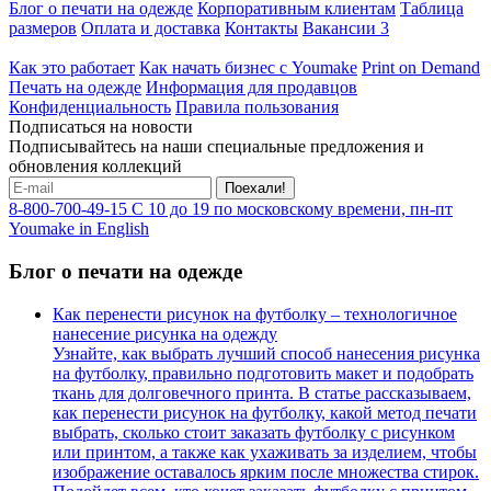
Блог о печати на одежде
Корпоративным клиентам
Таблица
размеров
Оплата и доставка
Контакты
Вакансии
3
Как это работает
Как начать бизнес с Youmake
Print on Demand
Печать на одежде
Информация для продавцов
Конфиденциальность
Правила пользования
Подписаться на новости
Подписывайтесь на наши специальные предложения и
обновления коллекций
Поехали!
8-800-700-49-15
С 10 до 19 по московскому времени, пн-пт
Youmake in English
Блог о печати на одежде
Как перенести рисунок на футболку – технологичное
нанесение рисунка на одежду
Узнайте, как выбрать лучший способ нанесения рисунка
на футболку, правильно подготовить макет и подобрать
ткань для долговечного принта. В статье рассказываем,
как перенести рисунок на футболку, какой метод печати
выбрать, сколько стоит заказать футболку с рисунком
или принтом, а также как ухаживать за изделием, чтобы
изображение оставалось ярким после множества стирок.