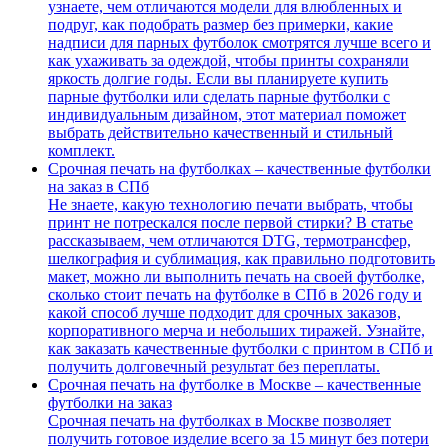
узнаете, чем отличаются модели для влюбленных и
подруг, как подобрать размер без примерки, какие
надписи для парных футболок смотрятся лучше всего и
как ухаживать за одеждой, чтобы принты сохраняли
яркость долгие годы. Если вы планируете купить
парные футболки или сделать парные футболки с
индивидуальным дизайном, этот материал поможет
выбрать действительно качественный и стильный
комплект.
Срочная печать на футболках – качественные футболки
на заказ в СПб
Не знаете, какую технологию печати выбрать, чтобы
принт не потрескался после первой стирки? В статье
рассказываем, чем отличаются DTG, термотрансфер,
шелкография и сублимация, как правильно подготовить
макет, можно ли выполнить печать на своей футболке,
сколько стоит печать на футболке в СПб в 2026 году и
какой способ лучше подходит для срочных заказов,
корпоративного мерча и небольших тиражей. Узнайте,
как заказать качественные футболки с принтом в СПб и
получить долговечный результат без переплаты.
Срочная печать на футболке в Москве – качественные
футболки на заказ
Срочная печать на футболках в Москве позволяет
получить готовое изделие всего за 15 минут без потери