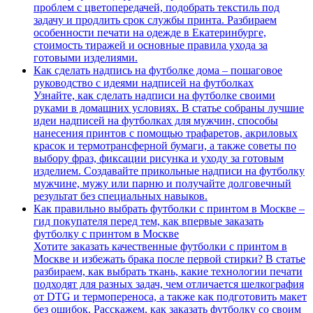
проблем с цветопередачей, подобрать текстиль под
задачу и продлить срок службы принта. Разбираем
особенности печати на одежде в Екатеринбурге,
стоимость тиражей и основные правила ухода за
готовыми изделиями.
Как сделать надпись на футболке дома – пошаговое
руководство с идеями надписей на футболках
Узнайте, как сделать надписи на футболке своими
руками в домашних условиях. В статье собраны лучшие
идеи надписей на футболках для мужчин, способы
нанесения принтов с помощью трафаретов, акриловых
красок и термотрансферной бумаги, а также советы по
выбору фраз, фиксации рисунка и уходу за готовым
изделием. Создавайте прикольные надписи на футболку
мужчине, мужу или парню и получайте долговечный
результат без специальных навыков.
Как правильно выбрать футболки с принтом в Москве –
гид покупателя перед тем, как впервые заказать
футболку с принтом в Москве
Хотите заказать качественные футболки с принтом в
Москве и избежать брака после первой стирки? В статье
разбираем, как выбрать ткань, какие технологии печати
подходят для разных задач, чем отличается шелкография
от DTG и термопереноса, а также как подготовить макет
без ошибок. Расскажем, как заказать футболку со своим