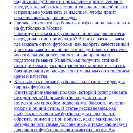
надписи на футболку и прикольные принты сейчас в
тренде, как выбрать качественную ткань, способ печати
и правильно ухаживать за изделием, чтобы принт
сохранял яркость долгие годы.
Где заказать оптом футболки – профессиональная печать
на футболках в Москве
Планируете заказать футболки с принтом для бизнеса,
сотрудников или промоакции? В статье рассказываем,
где заказать оптом футболки, как выбрать качественный
трикотаж, какой способ печати на футболках обеспечит
максимальную долговечность и как правильно
подготовить макет. Узнайте, как получить стойкий
принт, избежать распространенных ошибок и заказать
брендированную одежду с оптимальным соотношением
цены и качества.
Как выбрать парные футболки – креативные идеи для
парных футболок
Ищете оригинальный подарок, который будет радовать
не один день? Парные футболки давно стали
популярным способом подчеркнуть близость, чувство
юмора и общий стиль. В статье рассказываем, как
выбрать качественные футболки для пары, на что
обратить внимание при покупке, какие материалы и
методы печати самые долговечные, а также какие идеи
для парных футболок остаются актуальными. Вы