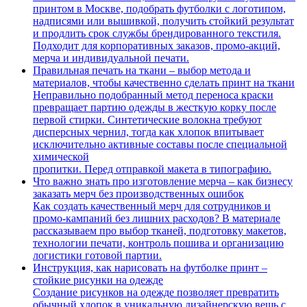
принтом в Москве, подобрать футболки с логотипом,
надписями или вышивкой, получить стойкий результат
и продлить срок службы брендированного текстиля.
Подходит для корпоративных заказов, промо-акций,
мерча и индивидуальной печати.
Правильная печать на ткани – выбор метода и
материалов, чтобы качественно сделать принт на ткани
Неправильно подобранный метод переноса краски
превращает партию одежды в жесткую корку после
первой стирки. Синтетические волокна требуют
дисперсных чернил, тогда как хлопок впитывает
исключительно активные составы после специальной
химической
пропитки. Перед отправкой макета в типографию.
Что важно знать про изготовление мерча – как бизнесу
заказать мерч без производственных ошибок
Как создать качественный мерч для сотрудников и
промо-кампаний без лишних расходов? В материале
рассказываем про выбор тканей, подготовку макетов,
технологии печати, контроль пошива и организацию
логистики готовой партии.
Инструкция, как нарисовать на футболке принт –
стойкие рисунки на одежде
Создание рисунков на одежде позволяет превратить
обычный хлопок в уникальную дизайнерскую вещь с