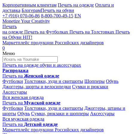
Корпоративным клиентам
Печать на одежде
Оплата и
доставка
Блогерам
Печать на обуви
+7 (916) 070-06-86
8-800-700-49-15
EN
Monetize Your Creativity
Печать
на одежде
Печать на
Футболках
Печать на
Толстовках
Печать
на
Обуви
HIT!
Маркетплейс продукции
Российских дизайнеров
0
Меню
Печать на одежде
обуви и аксессуарах
Распродажа
Печать на
Женской одежде
Футболки
Толстовки, худи и свитшоты
Шопперы
Обувь
Джоггеры, шорты и велосипедки
Сумки и рюкзаки
Аксессуары
Вся женская одежда
Печать на
Мужской одежде
Футболки
Толстовки, худи и свитшоты
Джоггеры, штаны и
шорты
Обувь
Сумки, рюкзаки и шопперы
Аксессуары
Вся мужская одежда
Печать на
Детской одежде
Маркетплейс продукции
Российских дизайнеров