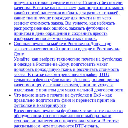
получить готовое изделие всего за 15 минут без потери
качества. В статье рассказываем, как подготовить макет,
какой способ нанесения выбрать для разных тиражей,
какие ткани лучше подходят для печати и от чего
зависит стоимость заказа. Вы узнаете, как избежать
распространенных ошибок, заказать футболки с
принтом в день обращения и сохранить яркость
изображения после многократных стирок.
Срочная печать на майке в Ростове-на-Дону – где
заказать качественный принт на одежде в Ростове-на-
Дону
Узнайте, как выбрать технологию печати на футболках
и одежде в Ростове-на-Дону, подготовить макет,
подобрать подходящую ткань и рассчитать стоимость
заказа. В статье рассмотрены шелкография, DTG,
термотрансфер и сублимация, факторы, влияющие на
качество и цену, а также рекомендации по уходу за
изделиями с принтом для максимальной долговечности.
Что важно знать о печати на футболке в Екб – как
правильно подготовить файл и перенести принт на
футболке в Екатеринбурге
Качественная печать на футболках зависит не только от
оборудования, но и от правильного выбора ткани,
технологии нанесения и подготовки макета. В статье
рассказываем, чем отличаются DTF-печать,