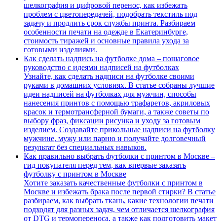
шелкография и цифровой перенос, как избежать
проблем с цветопередачей, подобрать текстиль под
задачу и продлить срок службы принта. Разбираем
особенности печати на одежде в Екатеринбурге,
стоимость тиражей и основные правила ухода за
готовыми изделиями.
Как сделать надпись на футболке дома – пошаговое
руководство с идеями надписей на футболках
Узнайте, как сделать надписи на футболке своими
руками в домашних условиях. В статье собраны лучшие
идеи надписей на футболках для мужчин, способы
нанесения принтов с помощью трафаретов, акриловых
красок и термотрансферной бумаги, а также советы по
выбору фраз, фиксации рисунка и уходу за готовым
изделием. Создавайте прикольные надписи на футболку
мужчине, мужу или парню и получайте долговечный
результат без специальных навыков.
Как правильно выбрать футболки с принтом в Москве –
гид покупателя перед тем, как впервые заказать
футболку с принтом в Москве
Хотите заказать качественные футболки с принтом в
Москве и избежать брака после первой стирки? В статье
разбираем, как выбрать ткань, какие технологии печати
подходят для разных задач, чем отличается шелкография
от DTG и термопереноса, а также как подготовить макет