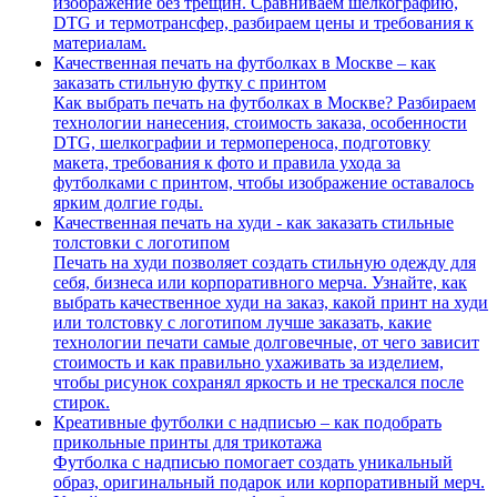
изображение без трещин. Сравниваем шелкографию,
DTG и термотрансфер, разбираем цены и требования к
материалам.
Качественная печать на футболках в Москве – как
заказать стильную футку с принтом
Как выбрать печать на футболках в Москве? Разбираем
технологии нанесения, стоимость заказа, особенности
DTG, шелкографии и термопереноса, подготовку
макета, требования к фото и правила ухода за
футболками с принтом, чтобы изображение оставалось
ярким долгие годы.
Качественная печать на худи - как заказать стильные
толстовки с логотипом
Печать на худи позволяет создать стильную одежду для
себя, бизнеса или корпоративного мерча. Узнайте, как
выбрать качественное худи на заказ, какой принт на худи
или толстовку с логотипом лучше заказать, какие
технологии печати самые долговечные, от чего зависит
стоимость и как правильно ухаживать за изделием,
чтобы рисунок сохранял яркость и не трескался после
стирок.
Креативные футболки с надписью – как подобрать
прикольные принты для трикотажа
Футболка с надписью помогает создать уникальный
образ, оригинальный подарок или корпоративный мерч.