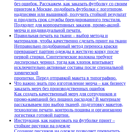
без ошибок. Расскажем, как заказать футболку со своим
принтом в Москве, подобрать футболки с логотипом,
надписями или вышивкой, получить стойкий результат
и продлить срок службы брендированного текстиля.
Подходит для корпоративных заказов, промо-акций,
мерча и индивидуальной печати.
Правильная печать на ткани – выбор метода и
материалов, чтобы качественно сделать принт на ткани
Неправильно подобранный метод переноса краски
превращает партию одежды в жесткую корку после
первой стирки. Синтетические волокна требуют
дисперсных чернил, тогда как хлопок впитывает
исключительно активные составы после специальной
химической
пропитки. Перед отправкой макета в типографию.
Что важно знать про изготовление мерча – как бизнесу
заказать мерч без производственных ошибок
Как создать качественный мерч для сотрудников и
промо-кампаний без лишних расходов? В материале
рассказываем про выбор тканей, подготовку макетов,
технологии печати, контроль пошива и организацию
логистики готовой партии.
Инструкция, как нарисовать на футболке принт –
стойкие рисунки на одежде
Создание рисунков на одежде позволяет превратить