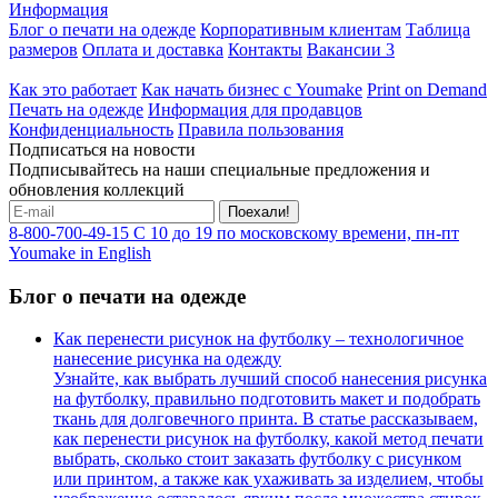
Информация
Блог о печати на одежде
Корпоративным клиентам
Таблица
размеров
Оплата и доставка
Контакты
Вакансии
3
Как это работает
Как начать бизнес с Youmake
Print on Demand
Печать на одежде
Информация для продавцов
Конфиденциальность
Правила пользования
Подписаться на новости
Подписывайтесь на наши специальные предложения и
обновления коллекций
Поехали!
8-800-700-49-15
С 10 до 19 по московскому времени, пн-пт
Youmake in English
Блог о печати на одежде
Как перенести рисунок на футболку – технологичное
нанесение рисунка на одежду
Узнайте, как выбрать лучший способ нанесения рисунка
на футболку, правильно подготовить макет и подобрать
ткань для долговечного принта. В статье рассказываем,
как перенести рисунок на футболку, какой метод печати
выбрать, сколько стоит заказать футболку с рисунком
или принтом, а также как ухаживать за изделием, чтобы