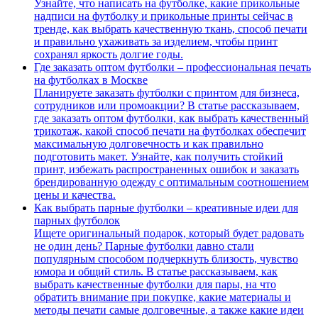
Узнайте, что написать на футболке, какие прикольные
надписи на футболку и прикольные принты сейчас в
тренде, как выбрать качественную ткань, способ печати
и правильно ухаживать за изделием, чтобы принт
сохранял яркость долгие годы.
Где заказать оптом футболки – профессиональная печать
на футболках в Москве
Планируете заказать футболки с принтом для бизнеса,
сотрудников или промоакции? В статье рассказываем,
где заказать оптом футболки, как выбрать качественный
трикотаж, какой способ печати на футболках обеспечит
максимальную долговечность и как правильно
подготовить макет. Узнайте, как получить стойкий
принт, избежать распространенных ошибок и заказать
брендированную одежду с оптимальным соотношением
цены и качества.
Как выбрать парные футболки – креативные идеи для
парных футболок
Ищете оригинальный подарок, который будет радовать
не один день? Парные футболки давно стали
популярным способом подчеркнуть близость, чувство
юмора и общий стиль. В статье рассказываем, как
выбрать качественные футболки для пары, на что
обратить внимание при покупке, какие материалы и
методы печати самые долговечные, а также какие идеи