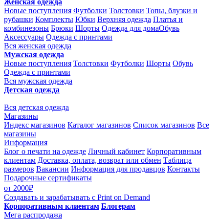
Женская одежда
Новые поступления
Футболки
Толстовки
Топы, блузки и
рубашки
Комплекты
Юбки
Верхняя одежда
Платья и
комбинезоны
Брюки
Шорты
Одежда для дома
Обувь
Аксессуары
Одежда с принтами
Вся женская одежда
Мужская одежда
Новые поступления
Толстовки
Футболки
Шорты
Обувь
Одежда с принтами
Вся мужская одежда
Детская одежда
Вся детская одежда
Магазины
Индекс магазинов
Каталог магазинов
Список магазинов
Все
магазины
Информация
Блог о печати на одежде
Личный кабинет
Корпоративным
клиентам
Доставка, оплата, возврат или обмен
Таблица
размеров
Вакансии
Информация для продавцов
Контакты
Подарочные сертификаты
от 2000₽
Создавать и зарабатывать
с Print on Demand
Корпоративным клиентам
Блогерам
Мега распродажа