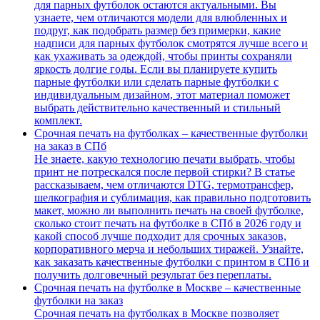
для парных футболок остаются актуальными. Вы
узнаете, чем отличаются модели для влюбленных и
подруг, как подобрать размер без примерки, какие
надписи для парных футболок смотрятся лучше всего и
как ухаживать за одеждой, чтобы принты сохраняли
яркость долгие годы. Если вы планируете купить
парные футболки или сделать парные футболки с
индивидуальным дизайном, этот материал поможет
выбрать действительно качественный и стильный
комплект.
Срочная печать на футболках – качественные футболки
на заказ в СПб
Не знаете, какую технологию печати выбрать, чтобы
принт не потрескался после первой стирки? В статье
рассказываем, чем отличаются DTG, термотрансфер,
шелкография и сублимация, как правильно подготовить
макет, можно ли выполнить печать на своей футболке,
сколько стоит печать на футболке в СПб в 2026 году и
какой способ лучше подходит для срочных заказов,
корпоративного мерча и небольших тиражей. Узнайте,
как заказать качественные футболки с принтом в СПб и
получить долговечный результат без переплаты.
Срочная печать на футболке в Москве – качественные
футболки на заказ
Срочная печать на футболках в Москве позволяет