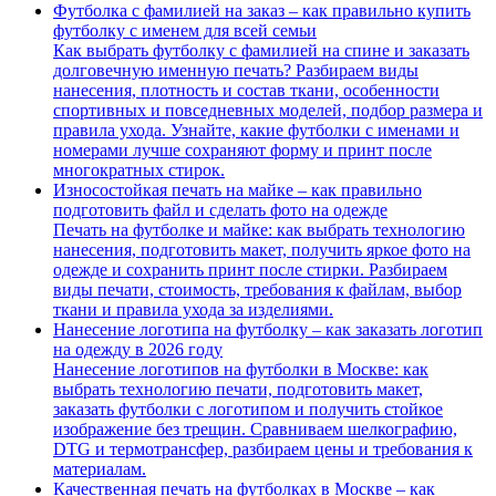
Футболка с фамилией на заказ – как правильно купить
футболку с именем для всей семьи
Как выбрать футболку с фамилией на спине и заказать
долговечную именную печать? Разбираем виды
нанесения, плотность и состав ткани, особенности
спортивных и повседневных моделей, подбор размера и
правила ухода. Узнайте, какие футболки с именами и
номерами лучше сохраняют форму и принт после
многократных стирок.
Износостойкая печать на майке – как правильно
подготовить файл и сделать фото на одежде
Печать на футболке и майке: как выбрать технологию
нанесения, подготовить макет, получить яркое фото на
одежде и сохранить принт после стирки. Разбираем
виды печати, стоимость, требования к файлам, выбор
ткани и правила ухода за изделиями.
Нанесение логотипа на футболку – как заказать логотип
на одежду в 2026 году
Нанесение логотипов на футболки в Москве: как
выбрать технологию печати, подготовить макет,
заказать футболки с логотипом и получить стойкое
изображение без трещин. Сравниваем шелкографию,
DTG и термотрансфер, разбираем цены и требования к
материалам.
Качественная печать на футболках в Москве – как