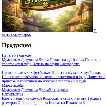
T-
SHIRTS
6 товаров
Продукция
Печать на одежде
Мужчинам
Девушкам
Детям
Печать на футболках
Печать на
толстовках и худи
Печать на обуви
Распродажа
Принт на женских футболках
Принт на мужских футболках
Нанесение логотипов на женские толстовки и худи
Нанесение
принтов и логотипов на мужские толстовки и худи
Маркетплейс
Мужчинам
Девушкам
Детям
Распродажа
Информация
Блог о печати на одежде
Корпоративным клиентам
Таблица
размеров
Оплата и доставка
Контакты
Вакансии
3