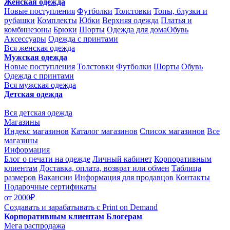
Женская одежда
Новые поступления
Футболки
Толстовки
Топы, блузки и
рубашки
Комплекты
Юбки
Верхняя одежда
Платья и
комбинезоны
Брюки
Шорты
Одежда для дома
Обувь
Аксессуары
Одежда с принтами
Вся женская одежда
Мужская одежда
Новые поступления
Толстовки
Футболки
Шорты
Обувь
Одежда с принтами
Вся мужская одежда
Детская одежда
Вся детская одежда
Магазины
Индекс магазинов
Каталог магазинов
Список магазинов
Все
магазины
Информация
Блог о печати на одежде
Личный кабинет
Корпоративным
клиентам
Доставка, оплата, возврат или обмен
Таблица
размеров
Вакансии
Информация для продавцов
Контакты
Подарочные сертификаты
от 2000₽
Создавать и зарабатывать
с Print on Demand
Корпоративным клиентам
Блогерам
Мега распродажа