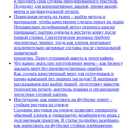
и продлить срок службы брендированного текстиля.
Подходит для корпоративных заказов, промо-акций,
мерча и индивидуальной печати.
Правильная печать на ткани – выбор метода и
материалов, чтобы качественно сделать принт на ткани
Неправильно подобранный метод переноса краски
превращает партию одежды в жесткую корку после
первой стирки. Синтетические волокна требуют
дисперсных чернил, тогда как хлопок впитывает
исключительно активные составы после специальной
химической
пропитки. Перед отправкой макета в типографию.
Что важно знать про изготовление мерча – как бизнесу
заказать мерч без производственных ошибок
Как создать качественный мерч для сотрудников и
промо-кампаний без лишних расходов? В материале
рассказываем про выбор тканей, подготовку макетов,
технологии печати, контроль пошива и организацию
логистики готовой партии.
Инструкция, как нарисовать на футболке принт –
стойкие рисунки на одежде
Создание рисунков на одежде позволяет превратить
обычный хлопок в уникальную дизайнерскую вещь с
долговечным принтом. В статье подробно разобрано,
как нарисовать на футболке стойкое изображение,