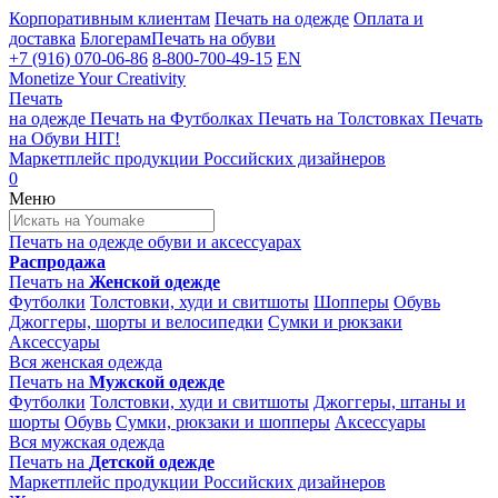
Корпоративным клиентам
Печать на одежде
Оплата и
доставка
Блогерам
Печать на обуви
+7 (916) 070-06-86
8-800-700-49-15
EN
Monetize Your Creativity
Печать
на одежде
Печать на
Футболках
Печать на
Толстовках
Печать
на
Обуви
HIT!
Маркетплейс продукции
Российских дизайнеров
0
Меню
Печать на одежде
обуви и аксессуарах
Распродажа
Печать на
Женской одежде
Футболки
Толстовки, худи и свитшоты
Шопперы
Обувь
Джоггеры, шорты и велосипедки
Сумки и рюкзаки
Аксессуары
Вся женская одежда
Печать на
Мужской одежде
Футболки
Толстовки, худи и свитшоты
Джоггеры, штаны и
шорты
Обувь
Сумки, рюкзаки и шопперы
Аксессуары
Вся мужская одежда
Печать на
Детской одежде
Маркетплейс продукции
Российских дизайнеров