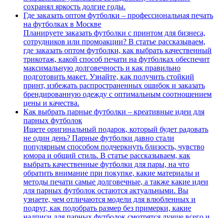
сохранял яркость долгие годы.
Где заказать оптом футболки – профессиональная печать
на футболках в Москве
Планируете заказать футболки с принтом для бизнеса,
сотрудников или промоакции? В статье рассказываем,
где заказать оптом футболки, как выбрать качественный
трикотаж, какой способ печати на футболках обеспечит
максимальную долговечность и как правильно
подготовить макет. Узнайте, как получить стойкий
принт, избежать распространенных ошибок и заказать
брендированную одежду с оптимальным соотношением
цены и качества.
Как выбрать парные футболки – креативные идеи для
парных футболок
Ищете оригинальный подарок, который будет радовать
не один день? Парные футболки давно стали
популярным способом подчеркнуть близость, чувство
юмора и общий стиль. В статье рассказываем, как
выбрать качественные футболки для пары, на что
обратить внимание при покупке, какие материалы и
методы печати самые долговечные, а также какие идеи
для парных футболок остаются актуальными. Вы
узнаете, чем отличаются модели для влюбленных и
подруг, как подобрать размер без примерки, какие
надписи для парных футболок смотрятся лучше всего и