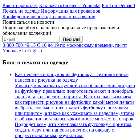
Как это работает
Как начать бизнес с Youmake
Print on Demand
Печать на одежде
Информация для продавцов
Конфиденциальность
Правила пользования
Подписаться на новости
Подписывайтесь на наши специальные предложения и
обновления коллекций
Поехали!
8-800-700-49-15
С 10 до 19 по московскому времени, пн-пт
Youmake in English
Блог о печати на одежде
Как перенести рисунок на футболку – технологичное
нанесение рисунка на одежду
Узнайте, как выбрать лучший способ нанесения рисунка
на футболку, правильно подготовить макет и подобрать
ткань для долговечного принта. В статье рассказываем,
как перенести рисунок на футболку, какой метод печати
выбрать, сколько стоит заказать футболку с рисунком
или принтом, а также как ухаживать за изделием, чтобы
изображение оставалось ярким после множества стирок.
Подойдет всем, кто хочет заказать футболку с принтом,
создать мерч или нанести рисунок на одежду с
профессиональным результатом.