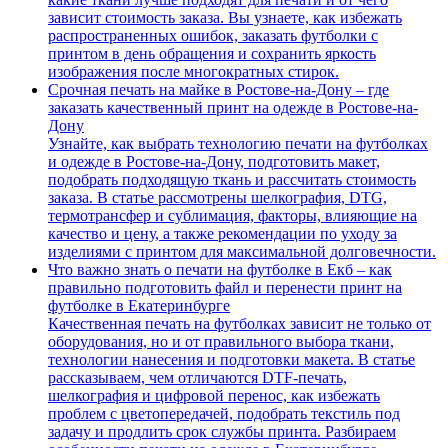
зависит стоимость заказа. Вы узнаете, как избежать
распространенных ошибок, заказать футболки с
принтом в день обращения и сохранить яркость
изображения после многократных стирок.
Срочная печать на майке в Ростове-на-Дону – где
заказать качественный принт на одежде в Ростове-на-
Дону
Узнайте, как выбрать технологию печати на футболках
и одежде в Ростове-на-Дону, подготовить макет,
подобрать подходящую ткань и рассчитать стоимость
заказа. В статье рассмотрены шелкография, DTG,
термотрансфер и сублимация, факторы, влияющие на
качество и цену, а также рекомендации по уходу за
изделиями с принтом для максимальной долговечности.
Что важно знать о печати на футболке в Екб – как
правильно подготовить файл и перенести принт на
футболке в Екатеринбурге
Качественная печать на футболках зависит не только от
оборудования, но и от правильного выбора ткани,
технологии нанесения и подготовки макета. В статье
рассказываем, чем отличаются DTF-печать,
шелкография и цифровой перенос, как избежать
проблем с цветопередачей, подобрать текстиль под
задачу и продлить срок службы принта. Разбираем