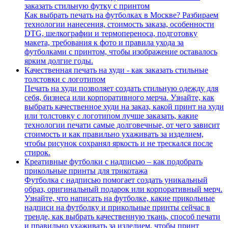
заказать стильную футку с принтом
Как выбрать печать на футболках в Москве? Разбираем
технологии нанесения, стоимость заказа, особенности
DTG, шелкографии и термопереноса, подготовку
макета, требования к фото и правила ухода за
футболками с принтом, чтобы изображение оставалось
ярким долгие годы.
Качественная печать на худи - как заказать стильные
толстовки с логотипом
Печать на худи позволяет создать стильную одежду для
себя, бизнеса или корпоративного мерча. Узнайте, как
выбрать качественное худи на заказ, какой принт на худи
или толстовку с логотипом лучше заказать, какие
технологии печати самые долговечные, от чего зависит
стоимость и как правильно ухаживать за изделием,
чтобы рисунок сохранял яркость и не трескался после
стирок.
Креативные футболки с надписью – как подобрать
прикольные принты для трикотажа
Футболка с надписью помогает создать уникальный
образ, оригинальный подарок или корпоративный мерч.
Узнайте, что написать на футболке, какие прикольные
надписи на футболку и прикольные принты сейчас в
тренде, как выбрать качественную ткань, способ печати
и правильно ухаживать за изделием, чтобы принт