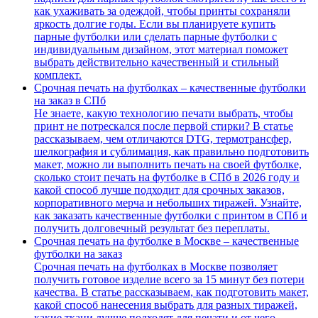
как ухаживать за одеждой, чтобы принты сохраняли
яркость долгие годы. Если вы планируете купить
парные футболки или сделать парные футболки с
индивидуальным дизайном, этот материал поможет
выбрать действительно качественный и стильный
комплект.
Срочная печать на футболках – качественные футболки
на заказ в СПб
Не знаете, какую технологию печати выбрать, чтобы
принт не потрескался после первой стирки? В статье
рассказываем, чем отличаются DTG, термотрансфер,
шелкография и сублимация, как правильно подготовить
макет, можно ли выполнить печать на своей футболке,
сколько стоит печать на футболке в СПб в 2026 году и
какой способ лучше подходит для срочных заказов,
корпоративного мерча и небольших тиражей. Узнайте,
как заказать качественные футболки с принтом в СПб и
получить долговечный результат без переплаты.
Срочная печать на футболке в Москве – качественные
футболки на заказ
Срочная печать на футболках в Москве позволяет
получить готовое изделие всего за 15 минут без потери
качества. В статье рассказываем, как подготовить макет,
какой способ нанесения выбрать для разных тиражей,
какие ткани лучше подходят для печати и от чего