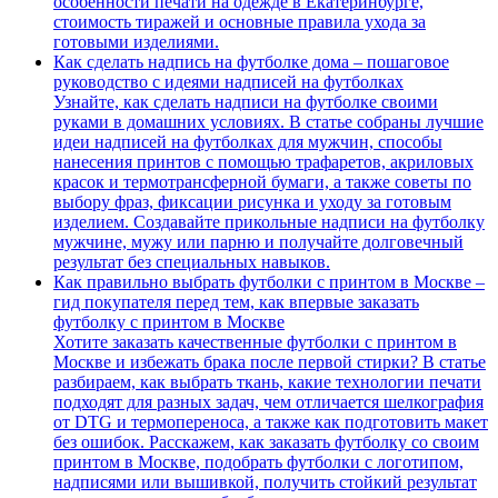
особенности печати на одежде в Екатеринбурге,
стоимость тиражей и основные правила ухода за
готовыми изделиями.
Как сделать надпись на футболке дома – пошаговое
руководство с идеями надписей на футболках
Узнайте, как сделать надписи на футболке своими
руками в домашних условиях. В статье собраны лучшие
идеи надписей на футболках для мужчин, способы
нанесения принтов с помощью трафаретов, акриловых
красок и термотрансферной бумаги, а также советы по
выбору фраз, фиксации рисунка и уходу за готовым
изделием. Создавайте прикольные надписи на футболку
мужчине, мужу или парню и получайте долговечный
результат без специальных навыков.
Как правильно выбрать футболки с принтом в Москве –
гид покупателя перед тем, как впервые заказать
футболку с принтом в Москве
Хотите заказать качественные футболки с принтом в
Москве и избежать брака после первой стирки? В статье
разбираем, как выбрать ткань, какие технологии печати
подходят для разных задач, чем отличается шелкография
от DTG и термопереноса, а также как подготовить макет
без ошибок. Расскажем, как заказать футболку со своим
принтом в Москве, подобрать футболки с логотипом,
надписями или вышивкой, получить стойкий результат