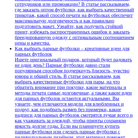
сотрудников или промоакции? В статье рассказываем,
где заказать оптом футболки, как выбрать качественный
трикотаж, какой способ печати на футболках обеспечит
максимальную долговечность и как правильно
подготовить макет. Узнайте, как получить стойкий
принт, избежать распространенных ошибок и заказать
брендированную одежду с оптимальным соотношением
цены и качества.
Как выбрать парные футболки – креативные идеи для
парных футболок
Ищете оригинальный подарок, который будет радовать
не один день? Парные футболки давно стали
популярным способом подчеркнуть близость, чувство
юмора и общий стиль. В статье рассказываем, как
выбрать качественные футболки для пары, на что
обратить внимание при покупке, какие материалы и
методы печати самые долговечные, а также какие идеи
для парных футболок остаются актуальными. Вы
узнаете, чем отличаются модели для влюбленных и
подруг, как подобрать размер без примерки, какие
надписи для парных футболок смотрятся лучше всего и
как ухаживать за одеждой, чтобы принты сохраняли
яркость долгие годы. Если вы планируете купить
парные футболки или сделать парные футболки с
индивидуальным дизайном, этот материал поможет