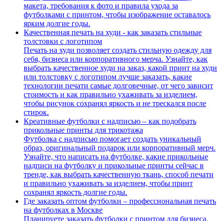
макета, требования к фото и правила ухода за
футболками с принтом, чтобы изображение оставалось
ярким долгие годы.
Качественная печать на худи - как заказать стильные
толстовки с логотипом
Печать на худи позволяет создать стильную одежду для
себя, бизнеса или корпоративного мерча. Узнайте, как
выбрать качественное худи на заказ, какой принт на худи
или толстовку с логотипом лучше заказать, какие
технологии печати самые долговечные, от чего зависит
стоимость и как правильно ухаживать за изделием,
чтобы рисунок сохранял яркость и не трескался после
стирок.
Креативные футболки с надписью – как подобрать
прикольные принты для трикотажа
Футболка с надписью помогает создать уникальный
образ, оригинальный подарок или корпоративный мерч.
Узнайте, что написать на футболке, какие прикольные
надписи на футболку и прикольные принты сейчас в
тренде, как выбрать качественную ткань, способ печати
и правильно ухаживать за изделием, чтобы принт
сохранял яркость долгие годы.
Где заказать оптом футболки – профессиональная печать
на футболках в Москве
Планируете заказать футболки с принтом для бизнеса,