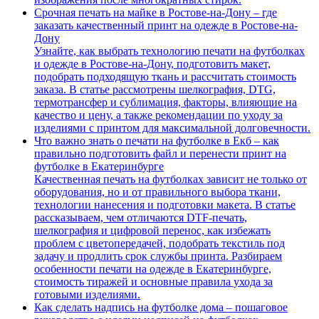
Срочная печать на майке в Ростове-на-Дону – где
заказать качественный принт на одежде в Ростове-на-
Дону
Узнайте, как выбрать технологию печати на футболках
и одежде в Ростове-на-Дону, подготовить макет,
подобрать подходящую ткань и рассчитать стоимость
заказа. В статье рассмотрены шелкография, DTG,
термотрансфер и сублимация, факторы, влияющие на
качество и цену, а также рекомендации по уходу за
изделиями с принтом для максимальной долговечности.
Что важно знать о печати на футболке в Екб – как
правильно подготовить файл и перенести принт на
футболке в Екатеринбурге
Качественная печать на футболках зависит не только от
оборудования, но и от правильного выбора ткани,
технологии нанесения и подготовки макета. В статье
рассказываем, чем отличаются DTF-печать,
шелкография и цифровой перенос, как избежать
проблем с цветопередачей, подобрать текстиль под
задачу и продлить срок службы принта. Разбираем
особенности печати на одежде в Екатеринбурге,
стоимость тиражей и основные правила ухода за
готовыми изделиями.
Как сделать надпись на футболке дома – пошаговое