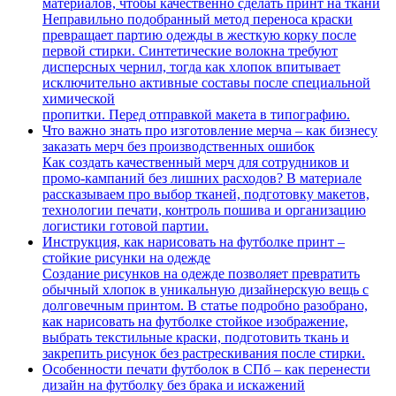
материалов, чтобы качественно сделать принт на ткани
Неправильно подобранный метод переноса краски
превращает партию одежды в жесткую корку после
первой стирки. Синтетические волокна требуют
дисперсных чернил, тогда как хлопок впитывает
исключительно активные составы после специальной
химической
пропитки. Перед отправкой макета в типографию.
Что важно знать про изготовление мерча – как бизнесу
заказать мерч без производственных ошибок
Как создать качественный мерч для сотрудников и
промо-кампаний без лишних расходов? В материале
рассказываем про выбор тканей, подготовку макетов,
технологии печати, контроль пошива и организацию
логистики готовой партии.
Инструкция, как нарисовать на футболке принт –
стойкие рисунки на одежде
Создание рисунков на одежде позволяет превратить
обычный хлопок в уникальную дизайнерскую вещь с
долговечным принтом. В статье подробно разобрано,
как нарисовать на футболке стойкое изображение,
выбрать текстильные краски, подготовить ткань и
закрепить рисунок без растрескивания после стирки.
Особенности печати футболок в СПб – как перенести
дизайн на футболку без брака и искажений