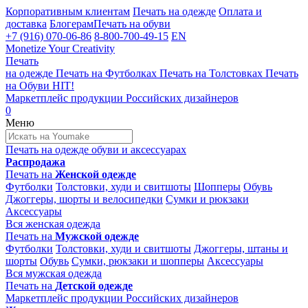
Корпоративным клиентам
Печать на одежде
Оплата и
доставка
Блогерам
Печать на обуви
+7 (916) 070-06-86
8-800-700-49-15
EN
Monetize Your Creativity
Печать
на одежде
Печать на
Футболках
Печать на
Толстовках
Печать
на
Обуви
HIT!
Маркетплейс продукции
Российских дизайнеров
0
Меню
Печать на одежде
обуви и аксессуарах
Распродажа
Печать на
Женской одежде
Футболки
Толстовки, худи и свитшоты
Шопперы
Обувь
Джоггеры, шорты и велосипедки
Сумки и рюкзаки
Аксессуары
Вся женская одежда
Печать на
Мужской одежде
Футболки
Толстовки, худи и свитшоты
Джоггеры, штаны и
шорты
Обувь
Сумки, рюкзаки и шопперы
Аксессуары
Вся мужская одежда
Печать на
Детской одежде
Маркетплейс продукции
Российских дизайнеров