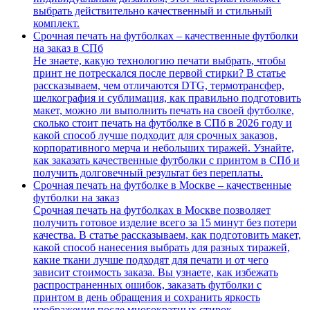
выбрать действительно качественный и стильный
комплект.
Срочная печать на футболках – качественные футболки
на заказ в СПб
Не знаете, какую технологию печати выбрать, чтобы
принт не потрескался после первой стирки? В статье
рассказываем, чем отличаются DTG, термотрансфер,
шелкография и сублимация, как правильно подготовить
макет, можно ли выполнить печать на своей футболке,
сколько стоит печать на футболке в СПб в 2026 году и
какой способ лучше подходит для срочных заказов,
корпоративного мерча и небольших тиражей. Узнайте,
как заказать качественные футболки с принтом в СПб и
получить долговечный результат без переплаты.
Срочная печать на футболке в Москве – качественные
футболки на заказ
Срочная печать на футболках в Москве позволяет
получить готовое изделие всего за 15 минут без потери
качества. В статье рассказываем, как подготовить макет,
какой способ нанесения выбрать для разных тиражей,
какие ткани лучше подходят для печати и от чего
зависит стоимость заказа. Вы узнаете, как избежать
распространенных ошибок, заказать футболки с
принтом в день обращения и сохранить яркость
изображения после многократных стирок.