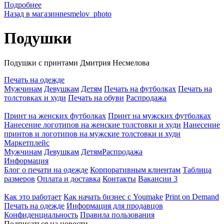
Подробнее
Назад в магазин
nesmelov_photo
Подушки
Подушки с принтами Дмитрия Несмелова
Печать на одежде
Мужчинам
Девушкам
Детям
Печать на футболках
Печать на
толстовках и худи
Печать на обуви
Распродажа
Принт на женских футболках
Принт на мужских футболках
Нанесение логотипов на женские толстовки и худи
Нанесение
принтов и логотипов на мужские толстовки и худи
Маркетплейс
Мужчинам
Девушкам
Детям
Распродажа
Информация
Блог о печати на одежде
Корпоративным клиентам
Таблица
размеров
Оплата и доставка
Контакты
Вакансии
3
Как это работает
Как начать бизнес с Youmake
Print on Demand
Печать на одежде
Информация для продавцов
Конфиденциальность
Правила пользования
Подписаться на новости