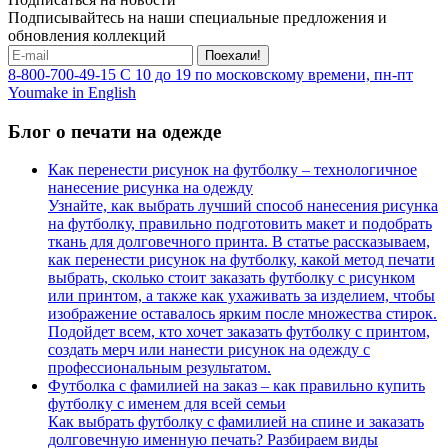
Подписывайтесь на наши специальные предложения и
обновления коллекций
Поехали!
8-800-700-49-15
С 10 до 19 по московскому времени, пн-пт
Youmake in English
Блог о печати на одежде
Как перенести рисунок на футболку – технологичное
нанесение рисунка на одежду
Узнайте, как выбрать лучший способ нанесения рисунка
на футболку, правильно подготовить макет и подобрать
ткань для долговечного принта. В статье рассказываем,
как перенести рисунок на футболку, какой метод печати
выбрать, сколько стоит заказать футболку с рисунком
или принтом, а также как ухаживать за изделием, чтобы
изображение оставалось ярким после множества стирок.
Подойдет всем, кто хочет заказать футболку с принтом,
создать мерч или нанести рисунок на одежду с
профессиональным результатом.
Футболка с фамилией на заказ – как правильно купить
футболку с именем для всей семьи
Как выбрать футболку с фамилией на спине и заказать
долговечную именную печать? Разбираем виды