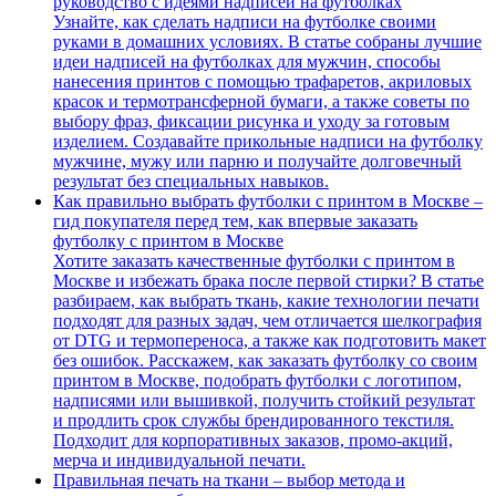
руководство с идеями надписей на футболках
Узнайте, как сделать надписи на футболке своими
руками в домашних условиях. В статье собраны лучшие
идеи надписей на футболках для мужчин, способы
нанесения принтов с помощью трафаретов, акриловых
красок и термотрансферной бумаги, а также советы по
выбору фраз, фиксации рисунка и уходу за готовым
изделием. Создавайте прикольные надписи на футболку
мужчине, мужу или парню и получайте долговечный
результат без специальных навыков.
Как правильно выбрать футболки с принтом в Москве –
гид покупателя перед тем, как впервые заказать
футболку с принтом в Москве
Хотите заказать качественные футболки с принтом в
Москве и избежать брака после первой стирки? В статье
разбираем, как выбрать ткань, какие технологии печати
подходят для разных задач, чем отличается шелкография
от DTG и термопереноса, а также как подготовить макет
без ошибок. Расскажем, как заказать футболку со своим
принтом в Москве, подобрать футболки с логотипом,
надписями или вышивкой, получить стойкий результат
и продлить срок службы брендированного текстиля.
Подходит для корпоративных заказов, промо-акций,
мерча и индивидуальной печати.
Правильная печать на ткани – выбор метода и