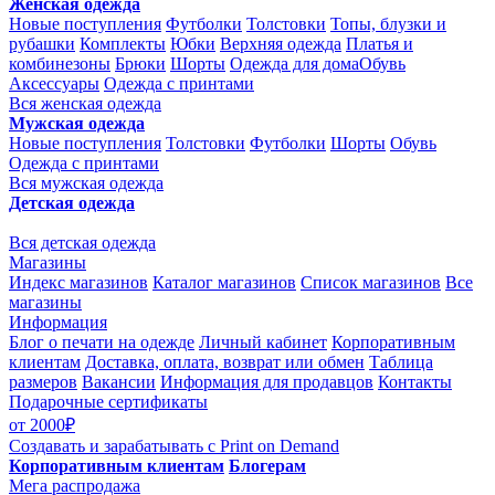
Женская одежда
Новые поступления
Футболки
Толстовки
Топы, блузки и
рубашки
Комплекты
Юбки
Верхняя одежда
Платья и
комбинезоны
Брюки
Шорты
Одежда для дома
Обувь
Аксессуары
Одежда с принтами
Вся женская одежда
Мужская одежда
Новые поступления
Толстовки
Футболки
Шорты
Обувь
Одежда с принтами
Вся мужская одежда
Детская одежда
Вся детская одежда
Магазины
Индекс магазинов
Каталог магазинов
Список магазинов
Все
магазины
Информация
Блог о печати на одежде
Личный кабинет
Корпоративным
клиентам
Доставка, оплата, возврат или обмен
Таблица
размеров
Вакансии
Информация для продавцов
Контакты
Подарочные сертификаты
от 2000₽
Создавать и зарабатывать
с Print on Demand
Корпоративным клиентам
Блогерам
Мега распродажа