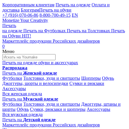
Корпоративным клиентам
Печать на одежде
Оплата и
доставка
Блогерам
Печать на обуви
+7 (916) 070-06-86
8-800-700-49-15
EN
Monetize Your Creativity
Печать
на одежде
Печать на
Футболках
Печать на
Толстовках
Печать
на
Обуви
HIT!
Маркетплейс продукции
Российских дизайнеров
0
Меню
Печать на одежде
обуви и аксессуарах
Распродажа
Печать на
Женской одежде
Футболки
Толстовки, худи и свитшоты
Шопперы
Обувь
Джоггеры, шорты и велосипедки
Сумки и рюкзаки
Аксессуары
Вся женская одежда
Печать на
Мужской одежде
Футболки
Толстовки, худи и свитшоты
Джоггеры, штаны и
шорты
Обувь
Сумки, рюкзаки и шопперы
Аксессуары
Вся мужская одежда
Печать на
Детской одежде
Маркетплейс продукции
Российских дизайнеров