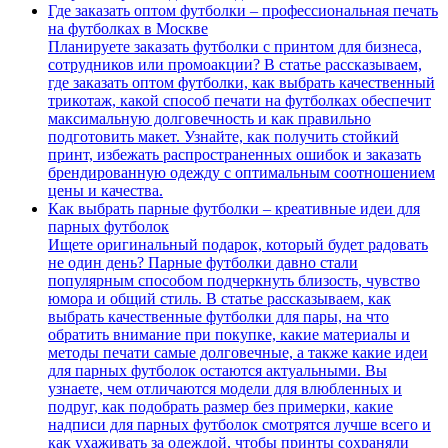
Где заказать оптом футболки – профессиональная печать
на футболках в Москве
Планируете заказать футболки с принтом для бизнеса,
сотрудников или промоакции? В статье рассказываем,
где заказать оптом футболки, как выбрать качественный
трикотаж, какой способ печати на футболках обеспечит
максимальную долговечность и как правильно
подготовить макет. Узнайте, как получить стойкий
принт, избежать распространенных ошибок и заказать
брендированную одежду с оптимальным соотношением
цены и качества.
Как выбрать парные футболки – креативные идеи для
парных футболок
Ищете оригинальный подарок, который будет радовать
не один день? Парные футболки давно стали
популярным способом подчеркнуть близость, чувство
юмора и общий стиль. В статье рассказываем, как
выбрать качественные футболки для пары, на что
обратить внимание при покупке, какие материалы и
методы печати самые долговечные, а также какие идеи
для парных футболок остаются актуальными. Вы
узнаете, чем отличаются модели для влюбленных и
подруг, как подобрать размер без примерки, какие
надписи для парных футболок смотрятся лучше всего и
как ухаживать за одеждой, чтобы принты сохраняли