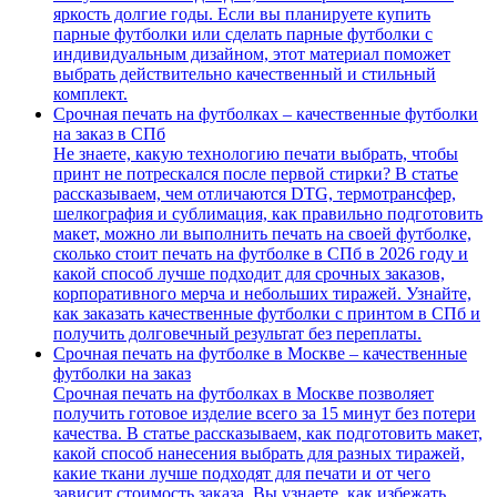
яркость долгие годы. Если вы планируете купить
парные футболки или сделать парные футболки с
индивидуальным дизайном, этот материал поможет
выбрать действительно качественный и стильный
комплект.
Срочная печать на футболках – качественные футболки
на заказ в СПб
Не знаете, какую технологию печати выбрать, чтобы
принт не потрескался после первой стирки? В статье
рассказываем, чем отличаются DTG, термотрансфер,
шелкография и сублимация, как правильно подготовить
макет, можно ли выполнить печать на своей футболке,
сколько стоит печать на футболке в СПб в 2026 году и
какой способ лучше подходит для срочных заказов,
корпоративного мерча и небольших тиражей. Узнайте,
как заказать качественные футболки с принтом в СПб и
получить долговечный результат без переплаты.
Срочная печать на футболке в Москве – качественные
футболки на заказ
Срочная печать на футболках в Москве позволяет
получить готовое изделие всего за 15 минут без потери
качества. В статье рассказываем, как подготовить макет,
какой способ нанесения выбрать для разных тиражей,
какие ткани лучше подходят для печати и от чего
зависит стоимость заказа. Вы узнаете, как избежать