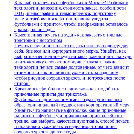
Как выбрать печать на футболках в Москве? Разбираем
технологии нанесения, стоимость заказа, особенности
DTG, шелкографии и термопереноса, подготовку
макета, требования к фото и правила ухода за
футболками с принтом, чтобы изображение оставалось
ярким долгие годы.
Качественная печать на худи - как заказать стильные
толстовки с логотипом
Печать на худи позволяет создать стильную одежду для
себя, бизнеса или корпоративного мерча. Узнайте, как
выбрать качественное худи на заказ, какой принт на худи
или толстовку с логотипом лучше заказать, какие
технологии печати самые долговечные, от чего зависит
стоимость и как правильно ухаживать за изделием,
чтобы рисунок сохранял яркость и не трескался после
стирок.
Креативные футболки с надписью – как подобрать
прикольные принты для трикотажа
Футболка с надписью помогает создать уникальный
образ, оригинальный подарок или корпоративный мерч.
Узнайте, что написать на футболке, какие прикольные
надписи на футболку и прикольные принты сейчас в
тренде, как выбрать качественную ткань, способ печати
и правильно ухаживать за изделием, чтобы принт
сохранял яркость долгие годы.