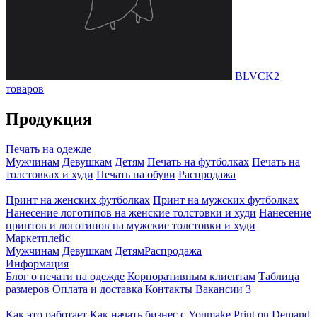
BLVCK
2
товаров
Продукция
Печать на одежде
Мужчинам
Девушкам
Детям
Печать на футболках
Печать на
толстовках и худи
Печать на обуви
Распродажа
Принт на женских футболках
Принт на мужских футболках
Нанесение логотипов на женские толстовки и худи
Нанесение
принтов и логотипов на мужские толстовки и худи
Маркетплейс
Мужчинам
Девушкам
Детям
Распродажа
Информация
Блог о печати на одежде
Корпоративным клиентам
Таблица
размеров
Оплата и доставка
Контакты
Вакансии
3
Как это работает
Как начать бизнес с Youmake
Print on Demand