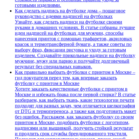
готовыми изделиями.
Как сделать надпись на футболке дома – пошаговое
руководство с идеями надписей на футболках
Узнайте, как сделать надписи на футболке своими
руками в домашних условиях. В статье собраны лучшие
идеи надписей на футболках для мужчин, способы
нанесения принтов с помощью трафаретов, акриловых
красок и термотрансферной бумаги, а также советы по
выбору фраз, фиксации рисунка и уходу за готовым
изделием. Создавайте прикольные надписи на футболку
мужчине, мужу или парню и получайте долговечный
результат без специальных навыков.
Как правильно выбрать футболки с принтом в Москве –
гид покупателя перед тем, как впервые заказать
футболку с принтом в Москве
Хотите заказать качественные футболки с принтом в
Москве и избежать брака после первой стирки? В статье
разбираем, как выбрать ткань, какие технологии печати
подходят для разных задач, чем отличается шелкография
от DTG и термопереноса, а также как подготовить макет
без ошибок. Расскажем, как заказать футболку со своим
принтом в Москве, подобрать футболки с логотипом,
надписями или вышивкой, получить стойкий результат
и продлить срок службы брендированного текстиля.