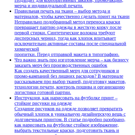
Подходит для корпоративных заказов, промо-акций,
мерча и индивидуальной печати.
Правильная печать на ткани – выбор метода и
материалов, чтобы качественно сделать принт на ткани
Неправильно подобранный метод переноса краски
превращает партию одежды в жесткую корку после
первой стирки. Синтетические волокна требуют
дисперсных чернил, тогда как хлопок впитывает
исключительно активные составы после специальной
химической
пропитки. Перед отправкой макета в типографию.
Что важно знать про изготовление мерча – как бизнесу
заказать мерч без производственных ошибок
Как создать качественный мерч для сотрудников и
промо-кампаний без лишних расходов? В материале
рассказываем про выбор тканей, подготовку макетов,
технологии печати, контроль пошива и организацию
логистики готовой партии.
Инструкция, как нарисовать на футболке принт –
стойкие рисунки на одежде
Создание рисунков на одежде позволяет превратить
обычный хлопок в уникальную дизайнерскую вещь с
долговечным принтом. В статье подробно разобрано,
как нарисовать на футболке стойкое изображение,
выбрать текстильные краски, подготовить ткань и