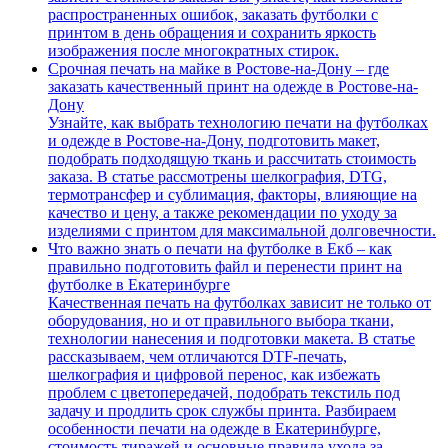
распространенных ошибок, заказать футболки с
принтом в день обращения и сохранить яркость
изображения после многократных стирок.
Срочная печать на майке в Ростове-на-Дону – где
заказать качественный принт на одежде в Ростове-на-
Дону
Узнайте, как выбрать технологию печати на футболках
и одежде в Ростове-на-Дону, подготовить макет,
подобрать подходящую ткань и рассчитать стоимость
заказа. В статье рассмотрены шелкография, DTG,
термотрансфер и сублимация, факторы, влияющие на
качество и цену, а также рекомендации по уходу за
изделиями с принтом для максимальной долговечности.
Что важно знать о печати на футболке в Екб – как
правильно подготовить файл и перенести принт на
футболке в Екатеринбурге
Качественная печать на футболках зависит не только от
оборудования, но и от правильного выбора ткани,
технологии нанесения и подготовки макета. В статье
рассказываем, чем отличаются DTF-печать,
шелкография и цифровой перенос, как избежать
проблем с цветопередачей, подобрать текстиль под
задачу и продлить срок службы принта. Разбираем
особенности печати на одежде в Екатеринбурге,
стоимость тиражей и основные правила ухода за