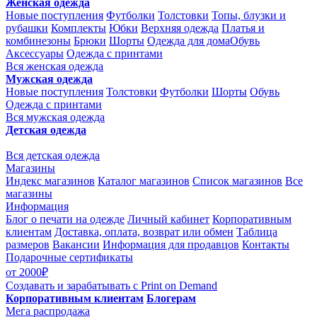
Женская одежда
Новые поступления
Футболки
Толстовки
Топы, блузки и
рубашки
Комплекты
Юбки
Верхняя одежда
Платья и
комбинезоны
Брюки
Шорты
Одежда для дома
Обувь
Аксессуары
Одежда с принтами
Вся женская одежда
Мужская одежда
Новые поступления
Толстовки
Футболки
Шорты
Обувь
Одежда с принтами
Вся мужская одежда
Детская одежда
Вся детская одежда
Магазины
Индекс магазинов
Каталог магазинов
Список магазинов
Все
магазины
Информация
Блог о печати на одежде
Личный кабинет
Корпоративным
клиентам
Доставка, оплата, возврат или обмен
Таблица
размеров
Вакансии
Информация для продавцов
Контакты
Подарочные сертификаты
от 2000₽
Создавать и зарабатывать
с Print on Demand
Корпоративным клиентам
Блогерам
Мега распродажа