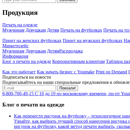
Продукция
Печать на одежде
Мужчинам
Девушкам
Детям
Печать на футболках
Печать на то
Принт на женских футболках
Принт на мужских футболках
На
Маркетплейс
Мужчинам
Девушкам
Детям
Распродажа
Информация
Блог о печати на одежде
Корпоративным клиентам
Таблица ра
Как это работает
Как начать бизнес с Youmake
Print on Demand
Подписаться на новости
Подписывайтесь на наши специальные предложения и обновле
Поехали!
8-800-700-49-15
С 10 до 19 по московскому времени, пн-пт
Youm
Блог о печати на одежде
Как перенести рисунок на футболку – технологичное нан
Узнайте, как выбрать лучший способ нанесения рисунка н
рисунок на футболку, какой метод печати выбрать, скольк