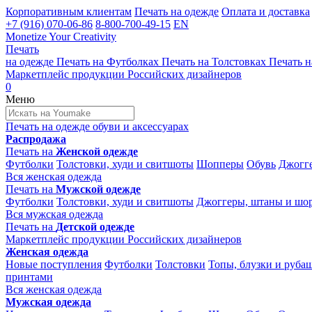
Корпоративным клиентам
Печать на одежде
Оплата и доставка
+7 (916) 070-06-86
8-800-700-49-15
EN
Monetize Your Creativity
Печать
на одежде
Печать на
Футболках
Печать на
Толстовках
Печать н
Маркетплейс продукции
Российских дизайнеров
0
Меню
Печать на одежде
обуви и аксессуарах
Распродажа
Печать на
Женской одежде
Футболки
Толстовки, худи и свитшоты
Шопперы
Обувь
Джогге
Вся женская одежда
Печать на
Мужской одежде
Футболки
Толстовки, худи и свитшоты
Джоггеры, штаны и шо
Вся мужская одежда
Печать на
Детской одежде
Маркетплейс продукции
Российских дизайнеров
Женская одежда
Новые поступления
Футболки
Толстовки
Топы, блузки и руба
принтами
Вся женская одежда
Мужская одежда