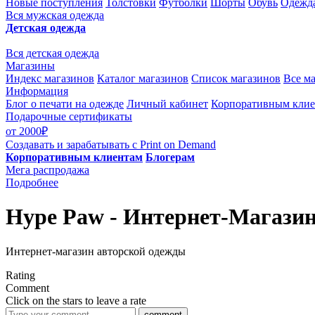
Новые поступления
Толстовки
Футболки
Шорты
Обувь
Одежда
Вся мужская одежда
Детская одежда
Вся детская одежда
Магазины
Индекс магазинов
Каталог магазинов
Список магазинов
Все м
Информация
Блог о печати на одежде
Личный кабинет
Корпоративным кли
Подарочные сертификаты
от 2000₽
Создавать и зарабатывать
с Print on Demand
Корпоративным клиентам
Блогерам
Мега распродажа
Подробнее
Hype Paw - Интернет-Магазин
Интернет-магазин авторской одежды
Rating
Comment
Click on the stars to leave a rate
comment