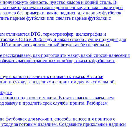
 подчеркнуть близость, чувство юмора и общий стиль. В
алы и методы печати самые долговечные, а также какие идеи
ь размер без примерки, какие надписи для парных футболок
упить парные футболки или сделать парные футболки с
 чем отличаются DTG, термотрансфер, шелкография и
утболке в СПб в 2026 году и какой способ лучше подходит для
СПб и получить долговечный результат без переплаты.
ье рассказываем, как подготовить макет, какой способ нанесения
 избежать распространенных ошибок, заказать футболки с
щую ткань и рассчитать стоимость заказа. В статье
ции по уходу за изделиями с принтом для максимальной
нбурге
есения и подготовки макета. В статье рассказываем, чем
од задачу и продлить срок службы принта. Разбираем
 на футболках для мужчин, способы нанесения принтов с
 уходу за готовым изделием. Создавайте прикольные надписи