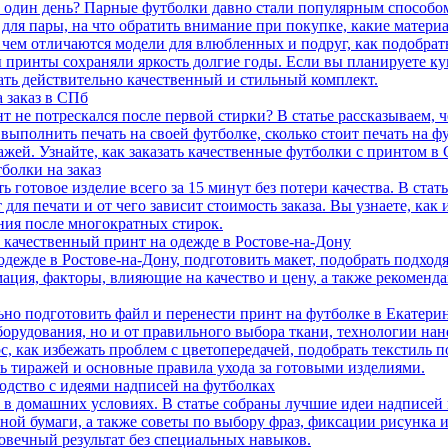
 один день? Парные футболки давно стали популярным способом
 для пары, на что обратить внимание при покупке, какие матери
 чем отличаются модели для влюбленных и подруг, как подобрат
бы принты сохраняли яркость долгие годы. Если вы планируете к
ть действительно качественный и стильный комплект.
 заказ в СПб
нт не потрескался после первой стирки? В статье рассказываем,
выполнить печать на своей футболке, сколько стоит печать на ф
жей. Узнайте, как заказать качественные футболки с принтом в 
болки на заказ
 готовое изделие всего за 15 минут без потери качества. В стат
для печати и от чего зависит стоимость заказа. Вы узнаете, как
ния после многократных стирок.
ть качественный принт на одежде в Ростове-на-Дону
дежде в Ростове-на-Дону, подготовить макет, подобрать подходя
ция, факторы, влияющие на качество и цену, а также рекоменда
льно подготовить файл и перенести принт на футболке в Екатери
борудования, но и от правильного выбора ткани, технологии нан
 как избежать проблем с цветопередачей, подобрать текстиль п
ть тиражей и основные правила ухода за готовыми изделиями.
водство с идеями надписей на футболках
и в домашних условиях. В статье собраны лучшие идеи надписей
ой бумаги, а также советы по выбору фраз, фиксации рисунка и
овечный результат без специальных навыков.