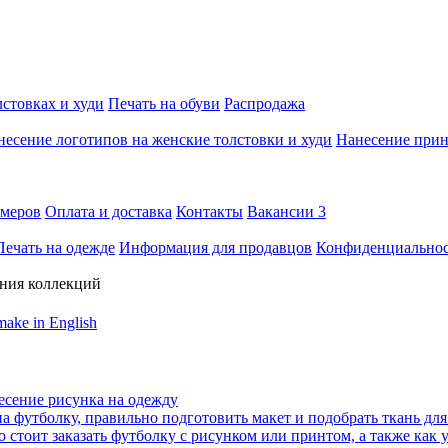
лстовках и худи
Печать на обуви
Распродажа
несение логотипов на женские толстовки и худи
Нанесение прин
змеров
Оплата и доставка
Контакты
Вакансии
3
Печать на одежде
Информация для продавцов
Конфиденциальнос
ния коллекций
ake in English
есение рисунка на одежду
а футболку, правильно подготовить макет и подобрать ткань для
о стоит заказать футболку с рисунком или принтом, а также как