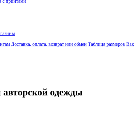
 с принтами
агазины
ентам
Доставка, оплата, возврат или обмен
Таблица размеров
Вак
 авторской одежды