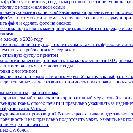
ать футболку с принтом, создать мерч или нанести рисунок на од
тболку с именем для всей семьи
олговечную именную печать? Разбираем виды нанесения, плотнос
ие футболки с именами и номерами лучше сохраняют форму и при
ить файл и сделать фото на одежде
есения, подготовить макет, получить яркое фото на одежде и сох
делиями.
а одежду в 2026 году
технологию печати, подготовить макет, заказать футболки с ло
ем цены и требования к материалам.
ть стильную футку с принтом
хнологии нанесения, стоимость заказа, особенности DTG, шелко
ение оставалось ярким долгие годы.
стовки с логотипом
бя, бизнеса или корпоративного мерча. Узнайте, как выбрать каче
е долговечные, от чего зависит стоимость и как правильно ухажи
льные принты для трикотажа
, оригинальный подарок или корпоративный мерч. Узнайте, что 
твенную ткань, способ печати и правильно ухаживать за изделие
на футболках в Москве
трудников или промоакции? В статье рассказываем, где заказать
говечность и как правильно подготовить макет. Узнайте, как п
ением цены и качества.
рных футболок