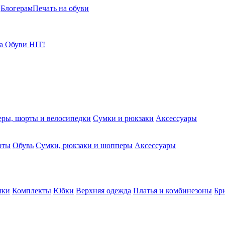
Блогерам
Печать на обуви
а
Обуви
HIT!
ры, шорты и велосипедки
Сумки и рюкзаки
Аксессуары
рты
Обувь
Сумки, рюкзаки и шопперы
Аксессуары
шки
Комплекты
Юбки
Верхняя одежда
Платья и комбинезоны
Бр