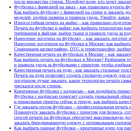
после множества стирок. Подойдет всем, кто хочет заказ
Футболка с фамилией на заказ – как правильно купить фу
Как выбрать футболку с фамилией на спине и заказать д
моделей, подбор размера и правила ухода. Узнайте, как
Износостойкая печать на майке – как правильно подготов
Печать на футболке и майке: как выбрать технологию нан
требования к файлам, выбор ткани и правила ухода за из
Нанесение логотипа на футболку – как заказать логотип н
Нанесение логотипов на футболки в Москве: как выбрать 
Сравниваем шелкографию, DTG и термотрансфер, разбира
Качественная печать на футболках в Москве – как заказа
Как выбрать печать на футболках в Москве? Разбираем те
и правила ухода за футболками с принтом, чтобы изображ
Качественная печать на худи - как заказать стильные тол
Печать на худи позволяет создать стильную одежду для се
логотипом лучше заказать, какие технологии печати самы
трескался после стирок.
Креативные футболки с надписью – как подобрать прико
Футболка с надписью помогает создать уникальный образ
и прикольные принты сейчас в тренде, как выбрать качес
Где заказать оптом футболки – профессиональная печать 
Планируете заказать футболки с принтом для бизнеса, со
способ печати на футболках обеспечит максимальную дол
заказать брендированную одежду с оптимальным соотнош
Как выбрать парные футболки – креативные идеи для па