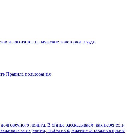
тов и логотипов на мужские толстовки и худи
ть
Правила пользования
 долговечного принта. В статье рассказываем, как перенести
 ухаживать за изделием, чтобы изображение оставалось ярким