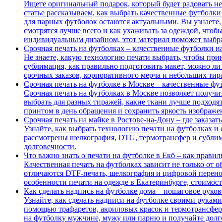
Ищете оригинальный подарок, который будет радовать не
статье рассказываем, как выбрать качественные футболки
для парных футболок остаются актуальными. Вы узнаете,
смотрятся лучше всего и как ухаживать за одеждой, что
индивидуальным дизайном, этот материал поможет выбра
Срочная печать на футболках – качественные футболки на
Не знаете, какую технологию печати выбрать, чтобы при
сублимация, как правильно подготовить макет, можно ли 
срочных заказов, корпоративного мерча и небольших тира
Срочная печать на футболке в Москве – качественные фут
Срочная печать на футболках в Москве позволяет получить
выбрать для разных тиражей, какие ткани лучше подходят 
принтом в день обращения и сохранить яркость изображе
Срочная печать на майке в Ростове-на-Дону – где заказа
Узнайте, как выбрать технологию печати на футболках и о
рассмотрены шелкография, DTG, термотрансфер и сублима
долговечности.
Что важно знать о печати на футболке в Екб – как прави
Качественная печать на футболках зависит не только от о
отличаются DTF-печать, шелкография и цифровой перенос,
особенности печати на одежде в Екатеринбурге, стоимос
Как сделать надпись на футболке дома – пошаговое руко
Узнайте, как сделать надписи на футболке своими рукам
помощью трафаретов, акриловых красок и термотрансферн
на футболку мужчине, мужу или парню и получайте долг