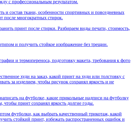
ежду с профессиональным результатом.
ть и состав ткани, особенности спортивных и повседневных
нт после многократных стирок.
ранить принт после стирки. Разбираем виды печати, стоимость,
готипом и получить стойкое изображение без трещин.
графии и термопереноса, подготовку макета, требования к фото
ственное худи на заказ, какой принт на худи или толстовку с
вать за изделием, чтобы рисунок сохранял яркость и не
написать на футболке, какие прикольные надписи на футболку
м, чтобы принт сохранял яркость долгие годы.
 оптом футболки, как выбрать качественный трикотаж, какой
олучить стойкий принт, избежать распространенных ошибок и