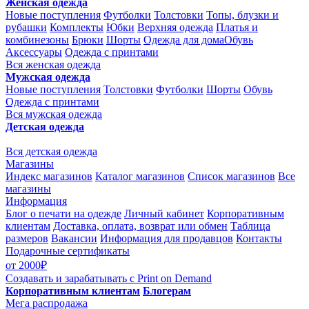
Женская одежда
Новые поступления
Футболки
Толстовки
Топы, блузки и
рубашки
Комплекты
Юбки
Верхняя одежда
Платья и
комбинезоны
Брюки
Шорты
Одежда для дома
Обувь
Аксессуары
Одежда с принтами
Вся женская одежда
Мужская одежда
Новые поступления
Толстовки
Футболки
Шорты
Обувь
Одежда с принтами
Вся мужская одежда
Детская одежда
Вся детская одежда
Магазины
Индекс магазинов
Каталог магазинов
Список магазинов
Все
магазины
Информация
Блог о печати на одежде
Личный кабинет
Корпоративным
клиентам
Доставка, оплата, возврат или обмен
Таблица
размеров
Вакансии
Информация для продавцов
Контакты
Подарочные сертификаты
от 2000₽
Создавать и зарабатывать
с Print on Demand
Корпоративным клиентам
Блогерам
Мега распродажа