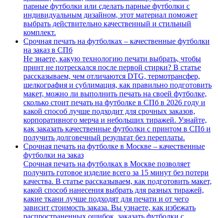
парные футболки или сделать парные футболки с
индивидуальным дизайном, этот материал поможет
выбрать действительно качественный и стильный
комплект.
Срочная печать на футболках – качественные футболки
на заказ в СПб
Не знаете, какую технологию печати выбрать, чтобы
принт не потрескался после первой стирки? В статье
рассказываем, чем отличаются DTG, термотрансфер,
шелкография и сублимация, как правильно подготовить
макет, можно ли выполнить печать на своей футболке,
сколько стоит печать на футболке в СПб в 2026 году и
какой способ лучше подходит для срочных заказов,
корпоративного мерча и небольших тиражей. Узнайте,
как заказать качественные футболки с принтом в СПб и
получить долговечный результат без переплаты.
Срочная печать на футболке в Москве – качественные
футболки на заказ
Срочная печать на футболках в Москве позволяет
получить готовое изделие всего за 15 минут без потери
качества. В статье рассказываем, как подготовить макет,
какой способ нанесения выбрать для разных тиражей,
какие ткани лучше подходят для печати и от чего
зависит стоимость заказа. Вы узнаете, как избежать
распространенных ошибок, заказать футболки с