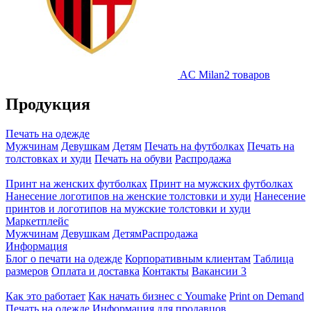
AC Milan
2 товаров
Продукция
Печать на одежде
Мужчинам
Девушкам
Детям
Печать на футболках
Печать на
толстовках и худи
Печать на обуви
Распродажа
Принт на женских футболках
Принт на мужских футболках
Нанесение логотипов на женские толстовки и худи
Нанесение
принтов и логотипов на мужские толстовки и худи
Маркетплейс
Мужчинам
Девушкам
Детям
Распродажа
Информация
Блог о печати на одежде
Корпоративным клиентам
Таблица
размеров
Оплата и доставка
Контакты
Вакансии
3
Как это работает
Как начать бизнес с Youmake
Print on Demand
Печать на одежде
Информация для продавцов