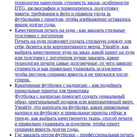
технологии нанесения, стоимость заказа, особенности
DTG, шелкографии и термопереноса, подготовку
макета, требования к фото и правила ухода за
футболками с принтом, чтобы изображение оставалось
ярким долгие годы.
Качественная печать на худи - как заказать стильные
толстовки с логотипом
Печать на худи позволяет создать стильную одежду для
себя, бизнеса или корпоративного мерча. Узнайте, как
выбрать качественное худи на заказ, какой принт на худи
или толстовку с логотипом лучше заказать, какие
технологии печати самые долговечные, от чего зависит
стоимость и как правильно ухаживать за изделием,
чтобы рисунок сохранял яркость и не трескался после
стирок.
Креативные футболки с надписью – как подобрать
прикольные принты для трикотажа
Футболка с надписью помогает создать уникальный
образ, оригинальный подарок или корпоративный мерч.
Узнайте, что написать на футболке, какие прикольные
надписи на футболку и прикольные принты сейчас в
тренде, как выбрать качественную ткань, способ печати
и правильно ухаживать за изделием, чтобы принт
сохранял яркость долгие годы.
Где заказать оптом футболки – профессиональная печать