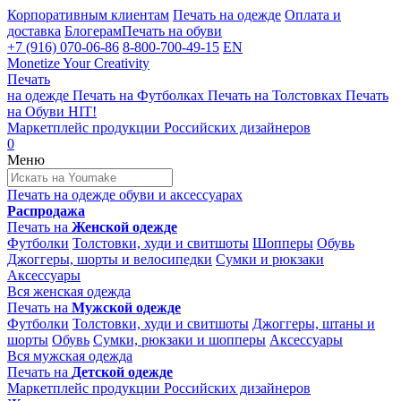
Корпоративным клиентам
Печать на одежде
Оплата и
доставка
Блогерам
Печать на обуви
+7 (916) 070-06-86
8-800-700-49-15
EN
Monetize Your Creativity
Печать
на одежде
Печать на
Футболках
Печать на
Толстовках
Печать
на
Обуви
HIT!
Маркетплейс продукции
Российских дизайнеров
0
Меню
Печать на одежде
обуви и аксессуарах
Распродажа
Печать на
Женской одежде
Футболки
Толстовки, худи и свитшоты
Шопперы
Обувь
Джоггеры, шорты и велосипедки
Сумки и рюкзаки
Аксессуары
Вся женская одежда
Печать на
Мужской одежде
Футболки
Толстовки, худи и свитшоты
Джоггеры, штаны и
шорты
Обувь
Сумки, рюкзаки и шопперы
Аксессуары
Вся мужская одежда
Печать на
Детской одежде
Маркетплейс продукции
Российских дизайнеров