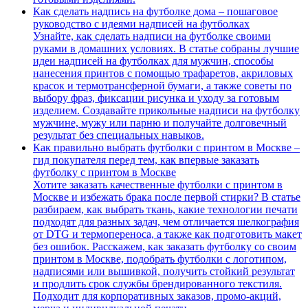
Как сделать надпись на футболке дома – пошаговое
руководство с идеями надписей на футболках
Узнайте, как сделать надписи на футболке своими
руками в домашних условиях. В статье собраны лучшие
идеи надписей на футболках для мужчин, способы
нанесения принтов с помощью трафаретов, акриловых
красок и термотрансферной бумаги, а также советы по
выбору фраз, фиксации рисунка и уходу за готовым
изделием. Создавайте прикольные надписи на футболку
мужчине, мужу или парню и получайте долговечный
результат без специальных навыков.
Как правильно выбрать футболки с принтом в Москве –
гид покупателя перед тем, как впервые заказать
футболку с принтом в Москве
Хотите заказать качественные футболки с принтом в
Москве и избежать брака после первой стирки? В статье
разбираем, как выбрать ткань, какие технологии печати
подходят для разных задач, чем отличается шелкография
от DTG и термопереноса, а также как подготовить макет
без ошибок. Расскажем, как заказать футболку со своим
принтом в Москве, подобрать футболки с логотипом,
надписями или вышивкой, получить стойкий результат
и продлить срок службы брендированного текстиля.
Подходит для корпоративных заказов, промо-акций,