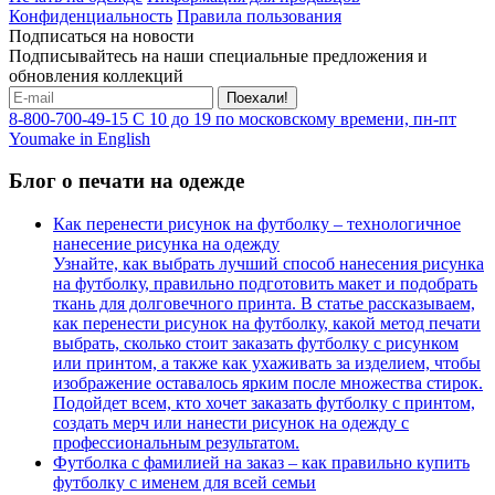
Конфиденциальность
Правила пользования
Подписаться на новости
Подписывайтесь на наши специальные предложения и
обновления коллекций
Поехали!
8-800-700-49-15
С 10 до 19 по московскому времени, пн-пт
Youmake in English
Блог о печати на одежде
Как перенести рисунок на футболку – технологичное
нанесение рисунка на одежду
Узнайте, как выбрать лучший способ нанесения рисунка
на футболку, правильно подготовить макет и подобрать
ткань для долговечного принта. В статье рассказываем,
как перенести рисунок на футболку, какой метод печати
выбрать, сколько стоит заказать футболку с рисунком
или принтом, а также как ухаживать за изделием, чтобы
изображение оставалось ярким после множества стирок.
Подойдет всем, кто хочет заказать футболку с принтом,
создать мерч или нанести рисунок на одежду с
профессиональным результатом.
Футболка с фамилией на заказ – как правильно купить
футболку с именем для всей семьи