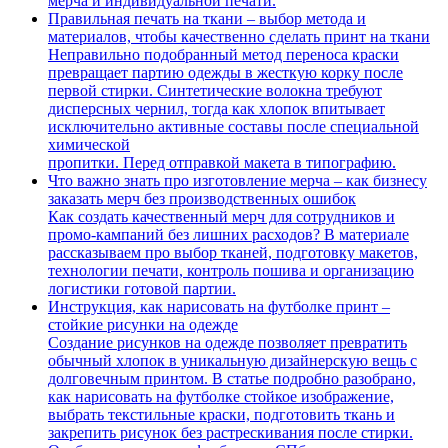
мерча и индивидуальной печати.
Правильная печать на ткани – выбор метода и
материалов, чтобы качественно сделать принт на ткани
Неправильно подобранный метод переноса краски
превращает партию одежды в жесткую корку после
первой стирки. Синтетические волокна требуют
дисперсных чернил, тогда как хлопок впитывает
исключительно активные составы после специальной
химической
пропитки. Перед отправкой макета в типографию.
Что важно знать про изготовление мерча – как бизнесу
заказать мерч без производственных ошибок
Как создать качественный мерч для сотрудников и
промо-кампаний без лишних расходов? В материале
рассказываем про выбор тканей, подготовку макетов,
технологии печати, контроль пошива и организацию
логистики готовой партии.
Инструкция, как нарисовать на футболке принт –
стойкие рисунки на одежде
Создание рисунков на одежде позволяет превратить
обычный хлопок в уникальную дизайнерскую вещь с
долговечным принтом. В статье подробно разобрано,
как нарисовать на футболке стойкое изображение,
выбрать текстильные краски, подготовить ткань и
закрепить рисунок без растрескивания после стирки.