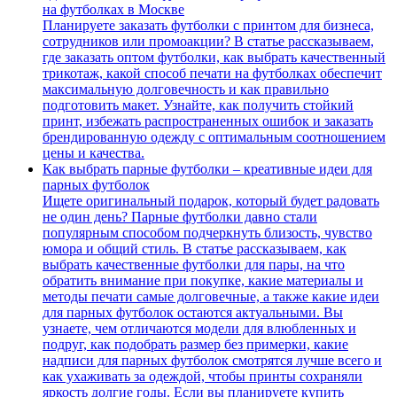
на футболках в Москве
Планируете заказать футболки с принтом для бизнеса,
сотрудников или промоакции? В статье рассказываем,
где заказать оптом футболки, как выбрать качественный
трикотаж, какой способ печати на футболках обеспечит
максимальную долговечность и как правильно
подготовить макет. Узнайте, как получить стойкий
принт, избежать распространенных ошибок и заказать
брендированную одежду с оптимальным соотношением
цены и качества.
Как выбрать парные футболки – креативные идеи для
парных футболок
Ищете оригинальный подарок, который будет радовать
не один день? Парные футболки давно стали
популярным способом подчеркнуть близость, чувство
юмора и общий стиль. В статье рассказываем, как
выбрать качественные футболки для пары, на что
обратить внимание при покупке, какие материалы и
методы печати самые долговечные, а также какие идеи
для парных футболок остаются актуальными. Вы
узнаете, чем отличаются модели для влюбленных и
подруг, как подобрать размер без примерки, какие
надписи для парных футболок смотрятся лучше всего и
как ухаживать за одеждой, чтобы принты сохраняли
яркость долгие годы. Если вы планируете купить