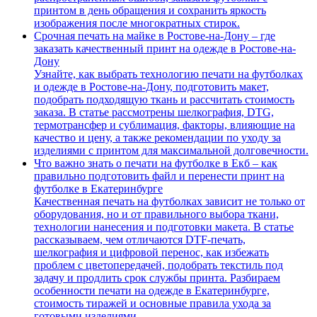
принтом в день обращения и сохранить яркость
изображения после многократных стирок.
Срочная печать на майке в Ростове-на-Дону – где
заказать качественный принт на одежде в Ростове-на-
Дону
Узнайте, как выбрать технологию печати на футболках
и одежде в Ростове-на-Дону, подготовить макет,
подобрать подходящую ткань и рассчитать стоимость
заказа. В статье рассмотрены шелкография, DTG,
термотрансфер и сублимация, факторы, влияющие на
качество и цену, а также рекомендации по уходу за
изделиями с принтом для максимальной долговечности.
Что важно знать о печати на футболке в Екб – как
правильно подготовить файл и перенести принт на
футболке в Екатеринбурге
Качественная печать на футболках зависит не только от
оборудования, но и от правильного выбора ткани,
технологии нанесения и подготовки макета. В статье
рассказываем, чем отличаются DTF-печать,
шелкография и цифровой перенос, как избежать
проблем с цветопередачей, подобрать текстиль под
задачу и продлить срок службы принта. Разбираем
особенности печати на одежде в Екатеринбурге,
стоимость тиражей и основные правила ухода за
готовыми изделиями.