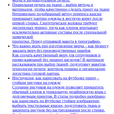
мерча и индивидуальной печати.
Правильная печать на ткани – выбор метода и
материалов, чтобы качественно сделать принт на ткани
Неправильно подобранный метод переноса краски
превращает партию одежды в жесткую корку после
первой стирки. Синтетические волокна требуют
дисперсных чернил, тогда как хлопок впитывает
исключительно активные составы после специальной
химической
пропитки. Перед отправкой макета в типографию.
Что важно знать про изготовление мерча – как бизнесу
заказать мерч без производственных ошибок
Как создать качественный мерч для сотрудников и
промо-кампаний без лишних расходов? В материале
рассказываем про выбор тканей, подготовку макетов,
технологии печати, контроль пошива и организацию
логистики готовой партии.
Инструкция, как нарисовать на футболке принт –
стойкие рисунки на одежде
Создание рисунков на одежде позволяет превратить
обычный хлопок в уникальную дизайнерскую вещь с
долговечным принтом. В статье подробно разобрано,
как нарисовать на футболке стойкое изображение,
выбрать текстильные краски, подготовить ткань и
закрепить рисунок без растрескивания после стирки.