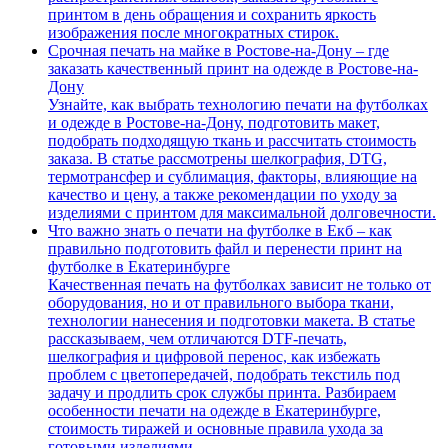
принтом в день обращения и сохранить яркость
изображения после многократных стирок.
Срочная печать на майке в Ростове-на-Дону – где
заказать качественный принт на одежде в Ростове-на-
Дону
Узнайте, как выбрать технологию печати на футболках
и одежде в Ростове-на-Дону, подготовить макет,
подобрать подходящую ткань и рассчитать стоимость
заказа. В статье рассмотрены шелкография, DTG,
термотрансфер и сублимация, факторы, влияющие на
качество и цену, а также рекомендации по уходу за
изделиями с принтом для максимальной долговечности.
Что важно знать о печати на футболке в Екб – как
правильно подготовить файл и перенести принт на
футболке в Екатеринбурге
Качественная печать на футболках зависит не только от
оборудования, но и от правильного выбора ткани,
технологии нанесения и подготовки макета. В статье
рассказываем, чем отличаются DTF-печать,
шелкография и цифровой перенос, как избежать
проблем с цветопередачей, подобрать текстиль под
задачу и продлить срок службы принта. Разбираем
особенности печати на одежде в Екатеринбурге,
стоимость тиражей и основные правила ухода за
готовыми изделиями.