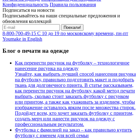
Конфиденциальность
Правила пользования
Подписаться на новости
Подписывайтесь на наши специальные предложения и
обновления коллекций
Поехали!
8-800-700-49-15
С 10 до 19 по московскому времени, пн-пт
Youmake in English
Блог о печати на одежде
Как перенести рисунок на футболку – технологичное
нанесение рисунка на одежду
Узнайте, как выбрать лучший способ нанесения рисунка
на футболку, правильно подготовить макет и подобрать
ткань для долговечного принта. В статье рассказываем,
как перенести рисунок на футболку, какой метод печати
выбрать, сколько стоит заказать футболку с рисунком
или принтом, а также как ухаживать за изделием, чтобы
изображение оставалось ярким после множества стирок.
Подойдет всем, кто хочет заказать футболку с принтом,
создать мерч или нанести рисунок на одежду с
профессиональным результатом.
Футболка с фамилией на заказ – как правильно купить
футболку с именем для всей семьи