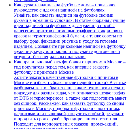
Как сделать надпись на футболке дома – пошаговое
руководство с идеями надписей на футболках
Узнайте, как сделать надписи на футболке своими
руками в домашних условиях. В статье собраны лучшие
идеи надписей на футболках для мужчин, способы
нанесения принтов с помощью трафаретов, акриловых
красок и термотрансферной бумаги, а также советы по
выбору фраз, фиксации рисунка и уходу за готовым
изделием. Создавайте прикольные надписи на футболку
мужчине, мужу или парню и получайте долговечный
результат без специальных навыков.
Как правильно выбрать футболки с принтом в Москве –
гид покупателя перед тем, как впервые заказать
футболку с принтом в Москве
Хотите заказать качественные футболки с принтом в
Москве и избежать брака после первой стирки? В статье
разбираем, как выбрать ткань, какие технологии печати
подходят для разных задач, чем отличается шелкография
от DTG и термопереноса, а также как подготовить макет
без ошибок. Расскажем, как заказать футболку со своим
принтом в Москве, подобрать футболки с логотипом,
надписями или вышивкой, получить стойкий результат
и продлить срок службы брендированного текстиля.
Подходит для корпоративных заказов, промо-акций,