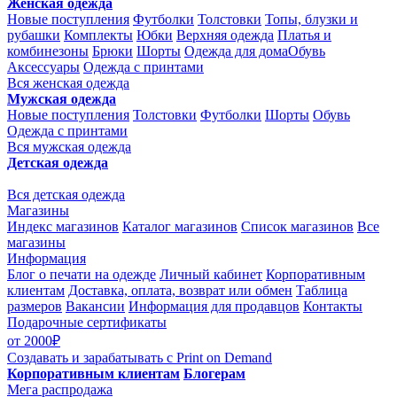
Женская одежда
Новые поступления
Футболки
Толстовки
Топы, блузки и
рубашки
Комплекты
Юбки
Верхняя одежда
Платья и
комбинезоны
Брюки
Шорты
Одежда для дома
Обувь
Аксессуары
Одежда с принтами
Вся женская одежда
Мужская одежда
Новые поступления
Толстовки
Футболки
Шорты
Обувь
Одежда с принтами
Вся мужская одежда
Детская одежда
Вся детская одежда
Магазины
Индекс магазинов
Каталог магазинов
Список магазинов
Все
магазины
Информация
Блог о печати на одежде
Личный кабинет
Корпоративным
клиентам
Доставка, оплата, возврат или обмен
Таблица
размеров
Вакансии
Информация для продавцов
Контакты
Подарочные сертификаты
от 2000₽
Создавать и зарабатывать
с Print on Demand
Корпоративным клиентам
Блогерам
Мега распродажа