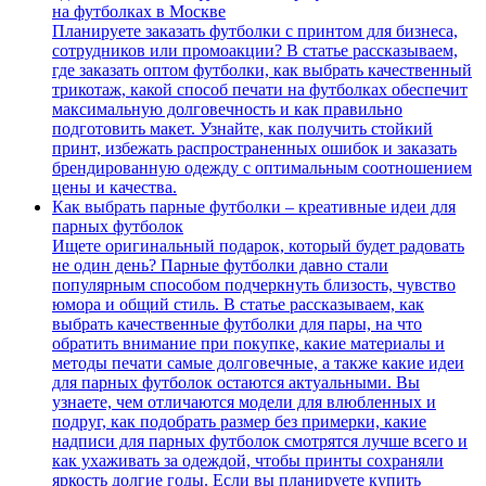
на футболках в Москве
Планируете заказать футболки с принтом для бизнеса,
сотрудников или промоакции? В статье рассказываем,
где заказать оптом футболки, как выбрать качественный
трикотаж, какой способ печати на футболках обеспечит
максимальную долговечность и как правильно
подготовить макет. Узнайте, как получить стойкий
принт, избежать распространенных ошибок и заказать
брендированную одежду с оптимальным соотношением
цены и качества.
Как выбрать парные футболки – креативные идеи для
парных футболок
Ищете оригинальный подарок, который будет радовать
не один день? Парные футболки давно стали
популярным способом подчеркнуть близость, чувство
юмора и общий стиль. В статье рассказываем, как
выбрать качественные футболки для пары, на что
обратить внимание при покупке, какие материалы и
методы печати самые долговечные, а также какие идеи
для парных футболок остаются актуальными. Вы
узнаете, чем отличаются модели для влюбленных и
подруг, как подобрать размер без примерки, какие
надписи для парных футболок смотрятся лучше всего и
как ухаживать за одеждой, чтобы принты сохраняли
яркость долгие годы. Если вы планируете купить