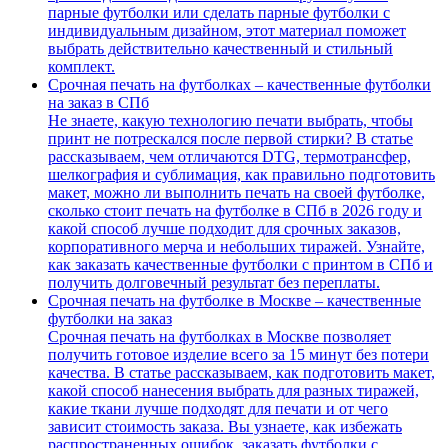
парные футболки или сделать парные футболки с
индивидуальным дизайном, этот материал поможет
выбрать действительно качественный и стильный
комплект.
Срочная печать на футболках – качественные футболки
на заказ в СПб
Не знаете, какую технологию печати выбрать, чтобы
принт не потрескался после первой стирки? В статье
рассказываем, чем отличаются DTG, термотрансфер,
шелкография и сублимация, как правильно подготовить
макет, можно ли выполнить печать на своей футболке,
сколько стоит печать на футболке в СПб в 2026 году и
какой способ лучше подходит для срочных заказов,
корпоративного мерча и небольших тиражей. Узнайте,
как заказать качественные футболки с принтом в СПб и
получить долговечный результат без переплаты.
Срочная печать на футболке в Москве – качественные
футболки на заказ
Срочная печать на футболках в Москве позволяет
получить готовое изделие всего за 15 минут без потери
качества. В статье рассказываем, как подготовить макет,
какой способ нанесения выбрать для разных тиражей,
какие ткани лучше подходят для печати и от чего
зависит стоимость заказа. Вы узнаете, как избежать
распространенных ошибок, заказать футболки с