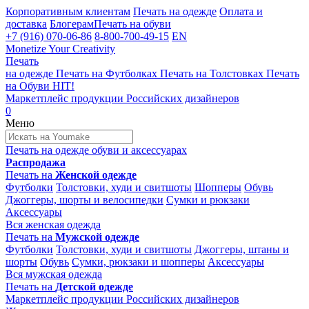
Корпоративным клиентам
Печать на одежде
Оплата и
доставка
Блогерам
Печать на обуви
+7 (916) 070-06-86
8-800-700-49-15
EN
Monetize Your Creativity
Печать
на одежде
Печать на
Футболках
Печать на
Толстовках
Печать
на
Обуви
HIT!
Маркетплейс продукции
Российских дизайнеров
0
Меню
Печать на одежде
обуви и аксессуарах
Распродажа
Печать на
Женской одежде
Футболки
Толстовки, худи и свитшоты
Шопперы
Обувь
Джоггеры, шорты и велосипедки
Сумки и рюкзаки
Аксессуары
Вся женская одежда
Печать на
Мужской одежде
Футболки
Толстовки, худи и свитшоты
Джоггеры, штаны и
шорты
Обувь
Сумки, рюкзаки и шопперы
Аксессуары
Вся мужская одежда
Печать на
Детской одежде
Маркетплейс продукции
Российских дизайнеров