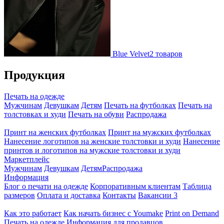
Blue Velvet
2 товаров
Продукция
Печать на одежде
Мужчинам
Девушкам
Детям
Печать на футболках
Печать на
толстовках и худи
Печать на обуви
Распродажа
Принт на женских футболках
Принт на мужских футболках
Нанесение логотипов на женские толстовки и худи
Нанесение
принтов и логотипов на мужские толстовки и худи
Маркетплейс
Мужчинам
Девушкам
Детям
Распродажа
Информация
Блог о печати на одежде
Корпоративным клиентам
Таблица
размеров
Оплата и доставка
Контакты
Вакансии
3
Как это работает
Как начать бизнес с Youmake
Print on Demand
Печать на одежде
Информация для продавцов