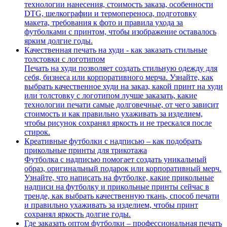
технологии нанесения, стоимость заказа, особенности
DTG, шелкографии и термопереноса, подготовку
макета, требования к фото и правила ухода за
футболками с принтом, чтобы изображение оставалось
ярким долгие годы.
Качественная печать на худи - как заказать стильные
толстовки с логотипом
Печать на худи позволяет создать стильную одежду для
себя, бизнеса или корпоративного мерча. Узнайте, как
выбрать качественное худи на заказ, какой принт на худи
или толстовку с логотипом лучше заказать, какие
технологии печати самые долговечные, от чего зависит
стоимость и как правильно ухаживать за изделием,
чтобы рисунок сохранял яркость и не трескался после
стирок.
Креативные футболки с надписью – как подобрать
прикольные принты для трикотажа
Футболка с надписью помогает создать уникальный
образ, оригинальный подарок или корпоративный мерч.
Узнайте, что написать на футболке, какие прикольные
надписи на футболку и прикольные принты сейчас в
тренде, как выбрать качественную ткань, способ печати
и правильно ухаживать за изделием, чтобы принт
сохранял яркость долгие годы.
Где заказать оптом футболки – профессиональная печать