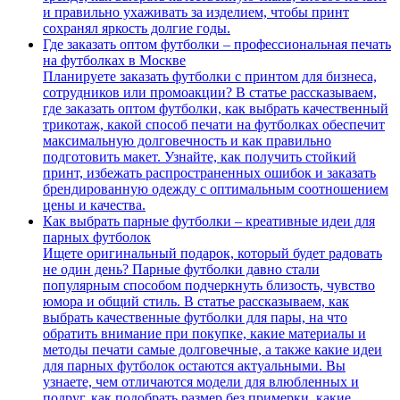
и правильно ухаживать за изделием, чтобы принт
сохранял яркость долгие годы.
Где заказать оптом футболки – профессиональная печать
на футболках в Москве
Планируете заказать футболки с принтом для бизнеса,
сотрудников или промоакции? В статье рассказываем,
где заказать оптом футболки, как выбрать качественный
трикотаж, какой способ печати на футболках обеспечит
максимальную долговечность и как правильно
подготовить макет. Узнайте, как получить стойкий
принт, избежать распространенных ошибок и заказать
брендированную одежду с оптимальным соотношением
цены и качества.
Как выбрать парные футболки – креативные идеи для
парных футболок
Ищете оригинальный подарок, который будет радовать
не один день? Парные футболки давно стали
популярным способом подчеркнуть близость, чувство
юмора и общий стиль. В статье рассказываем, как
выбрать качественные футболки для пары, на что
обратить внимание при покупке, какие материалы и
методы печати самые долговечные, а также какие идеи
для парных футболок остаются актуальными. Вы
узнаете, чем отличаются модели для влюбленных и
подруг, как подобрать размер без примерки, какие