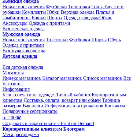
Женская одежда
Новые поступления
Футболки
Толстовки
Топы, блузки и
рубашки
Комплекты
Юбки
Верхняя одежда
Платья и
комбинезоны
Брюки
Шорты
Одежда для дома
Обувь
Аксессуары
Одежда с принтами
Вся женская одежда
Мужская одежда
Новые поступления
Толстовки
Футболки
Шорты
Обувь
Одежда с принтами
Вся мужская одежда
Детская одежда
Вся детская одежда
Магазины
Индекс магазинов
Каталог магазинов
Список магазинов
Все
магазины
Информация
Блог о печати на одежде
Личный кабинет
Корпоративным
клиентам
Доставка, оплата, возврат или обмен
Таблица
размеров
Вакансии
Информация для продавцов
Контакты
Подарочные сертификаты
от 2000₽
Создавать и зарабатывать
с Print on Demand
Корпоративным клиентам
Блогерам
Мега распродажа