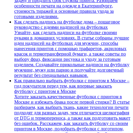
задачу и продлить срок службы принта. Разбираем
особенности печати на одежде в Екатеринбурге,
стоимость тиражей и основные правила ухода за
готовыми изделиями.
Как сделать надпись на футболке дома – пошаговое
руководство с идеями надписей на футболках
Узнайте, как сделать надписи на футболке своими
руками в домашних условиях. В статье собраны лучшие
идеи надписей на футболках для мужчин, способы
нанесения принтов с помощью трафаретов, акриловых
красок и термотрансферной бумаги, а также советы по
выбору фраз, фиксации рисунка и уходу за готовым
изделием. Создавайте прикольные надписи на футболку
мужчине, мужу или парню и получайте долговечный
результат без специальных навыков.
Как правильно выбрать футболки с принтом в Москве –
гид покупателя перед тем, как впервые заказать
футболку с принтом в Москве
Хотите заказать качественные футболки с принтом в
Москве и избежать брака после первой стирки? В статье
разбираем, как выбрать ткань, какие технологии печати
подходят для разных задач, чем отличается шелкография
от DTG и термопереноса, а также как подготовить макет
без ошибок. Расскажем, как заказать футболку со своим
принтом в Москве, подобрать футболки с логотипом,