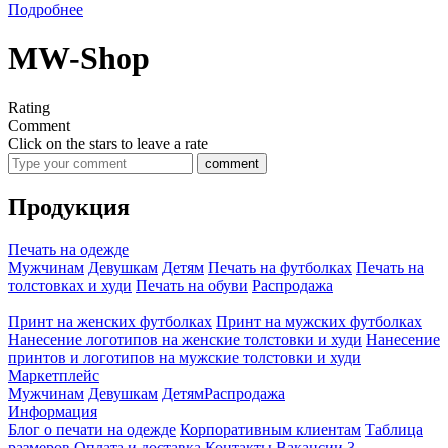
Подробнее
MW-Shop
Rating
Comment
Click on the stars to leave a rate
comment
Продукция
Печать на одежде
Мужчинам
Девушкам
Детям
Печать на футболках
Печать на
толстовках и худи
Печать на обуви
Распродажа
Принт на женских футболках
Принт на мужских футболках
Нанесение логотипов на женские толстовки и худи
Нанесение
принтов и логотипов на мужские толстовки и худи
Маркетплейс
Мужчинам
Девушкам
Детям
Распродажа
Информация
Блог о печати на одежде
Корпоративным клиентам
Таблица
размеров
Оплата и доставка
Контакты
Вакансии
3