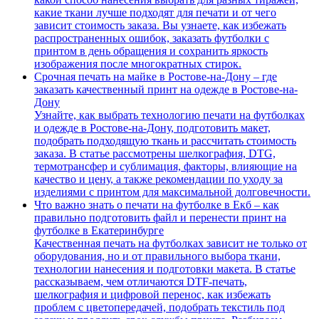
какие ткани лучше подходят для печати и от чего
зависит стоимость заказа. Вы узнаете, как избежать
распространенных ошибок, заказать футболки с
принтом в день обращения и сохранить яркость
изображения после многократных стирок.
Срочная печать на майке в Ростове-на-Дону – где
заказать качественный принт на одежде в Ростове-на-
Дону
Узнайте, как выбрать технологию печати на футболках
и одежде в Ростове-на-Дону, подготовить макет,
подобрать подходящую ткань и рассчитать стоимость
заказа. В статье рассмотрены шелкография, DTG,
термотрансфер и сублимация, факторы, влияющие на
качество и цену, а также рекомендации по уходу за
изделиями с принтом для максимальной долговечности.
Что важно знать о печати на футболке в Екб – как
правильно подготовить файл и перенести принт на
футболке в Екатеринбурге
Качественная печать на футболках зависит не только от
оборудования, но и от правильного выбора ткани,
технологии нанесения и подготовки макета. В статье
рассказываем, чем отличаются DTF-печать,
шелкография и цифровой перенос, как избежать
проблем с цветопередачей, подобрать текстиль под