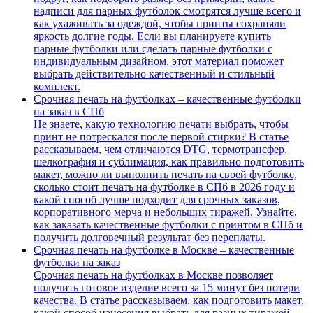
надписи для парных футболок смотрятся лучше всего и
как ухаживать за одеждой, чтобы принты сохраняли
яркость долгие годы. Если вы планируете купить
парные футболки или сделать парные футболки с
индивидуальным дизайном, этот материал поможет
выбрать действительно качественный и стильный
комплект.
Срочная печать на футболках – качественные футболки
на заказ в СПб
Не знаете, какую технологию печати выбрать, чтобы
принт не потрескался после первой стирки? В статье
рассказываем, чем отличаются DTG, термотрансфер,
шелкография и сублимация, как правильно подготовить
макет, можно ли выполнить печать на своей футболке,
сколько стоит печать на футболке в СПб в 2026 году и
какой способ лучше подходит для срочных заказов,
корпоративного мерча и небольших тиражей. Узнайте,
как заказать качественные футболки с принтом в СПб и
получить долговечный результат без переплаты.
Срочная печать на футболке в Москве – качественные
футболки на заказ
Срочная печать на футболках в Москве позволяет
получить готовое изделие всего за 15 минут без потери
качества. В статье рассказываем, как подготовить макет,
какой способ нанесения выбрать для разных тиражей,