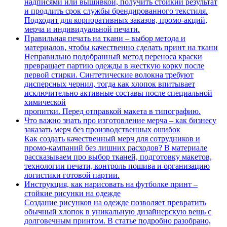
надписями или вышивкой, получить стойкий результат
и продлить срок службы брендированного текстиля.
Подходит для корпоративных заказов, промо-акций,
мерча и индивидуальной печати.
Правильная печать на ткани – выбор метода и
материалов, чтобы качественно сделать принт на ткани
Неправильно подобранный метод переноса краски
превращает партию одежды в жесткую корку после
первой стирки. Синтетические волокна требуют
дисперсных чернил, тогда как хлопок впитывает
исключительно активные составы после специальной
химической
пропитки. Перед отправкой макета в типографию.
Что важно знать про изготовление мерча – как бизнесу
заказать мерч без производственных ошибок
Как создать качественный мерч для сотрудников и
промо-кампаний без лишних расходов? В материале
рассказываем про выбор тканей, подготовку макетов,
технологии печати, контроль пошива и организацию
логистики готовой партии.
Инструкция, как нарисовать на футболке принт –
стойкие рисунки на одежде
Создание рисунков на одежде позволяет превратить
обычный хлопок в уникальную дизайнерскую вещь с
долговечным принтом. В статье подробно разобрано,