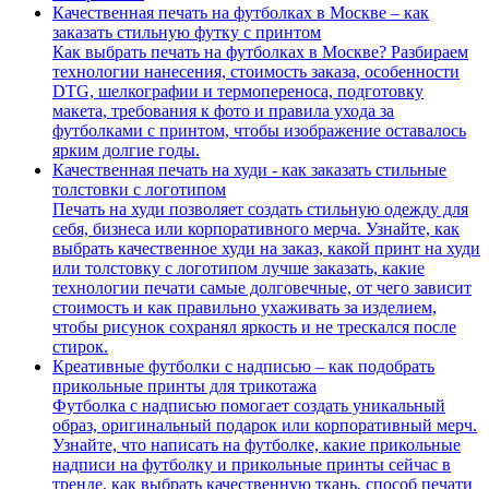
Качественная печать на футболках в Москве – как
заказать стильную футку с принтом
Как выбрать печать на футболках в Москве? Разбираем
технологии нанесения, стоимость заказа, особенности
DTG, шелкографии и термопереноса, подготовку
макета, требования к фото и правила ухода за
футболками с принтом, чтобы изображение оставалось
ярким долгие годы.
Качественная печать на худи - как заказать стильные
толстовки с логотипом
Печать на худи позволяет создать стильную одежду для
себя, бизнеса или корпоративного мерча. Узнайте, как
выбрать качественное худи на заказ, какой принт на худи
или толстовку с логотипом лучше заказать, какие
технологии печати самые долговечные, от чего зависит
стоимость и как правильно ухаживать за изделием,
чтобы рисунок сохранял яркость и не трескался после
стирок.
Креативные футболки с надписью – как подобрать
прикольные принты для трикотажа
Футболка с надписью помогает создать уникальный
образ, оригинальный подарок или корпоративный мерч.
Узнайте, что написать на футболке, какие прикольные
надписи на футболку и прикольные принты сейчас в
тренде, как выбрать качественную ткань, способ печати