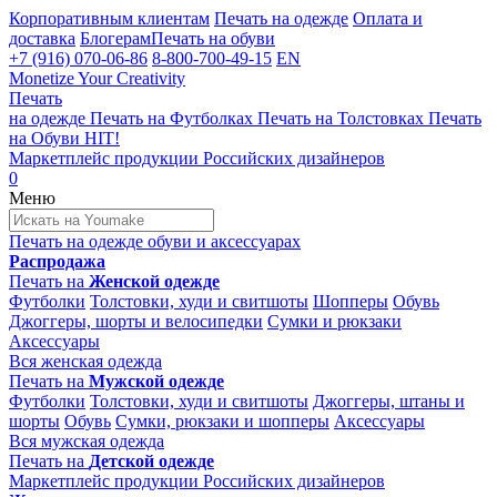
Корпоративным клиентам
Печать на одежде
Оплата и
доставка
Блогерам
Печать на обуви
+7 (916) 070-06-86
8-800-700-49-15
EN
Monetize Your Creativity
Печать
на одежде
Печать на
Футболках
Печать на
Толстовках
Печать
на
Обуви
HIT!
Маркетплейс продукции
Российских дизайнеров
0
Меню
Печать на одежде
обуви и аксессуарах
Распродажа
Печать на
Женской одежде
Футболки
Толстовки, худи и свитшоты
Шопперы
Обувь
Джоггеры, шорты и велосипедки
Сумки и рюкзаки
Аксессуары
Вся женская одежда
Печать на
Мужской одежде
Футболки
Толстовки, худи и свитшоты
Джоггеры, штаны и
шорты
Обувь
Сумки, рюкзаки и шопперы
Аксессуары
Вся мужская одежда
Печать на
Детской одежде
Маркетплейс продукции
Российских дизайнеров