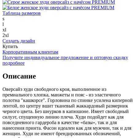
Таблица размеров
s
l
xl
2xl
Создать дизайн
Купить
Корпоративным клиентам
Получите индивидуальное предложение и оптовую скидку
подробнее
Описание
Оверсайз худи свободного кроя, выполненное из
премиального хлопка, манжеты и пояс - из эластичного
полотна "кашкорсе". Горловина по спинке усилена киперной
лентой, по центру вшит тканевый жаккардовый размерник
черного цвета. Без шнурков в капюшоне. Имеет свободный
силуэт, спущенную линию плеча. Худи подойдет как для
повседневного гардероба в качестве «базы», так и для
нанесения принта. Фасон идеален как для мужчин, так и для
женщин. Худи не имеют брендированных обозначений,