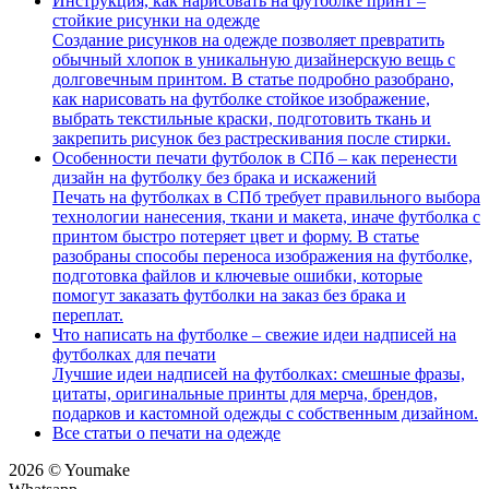
Инструкция, как нарисовать на футболке принт –
стойкие рисунки на одежде
Создание рисунков на одежде позволяет превратить
обычный хлопок в уникальную дизайнерскую вещь с
долговечным принтом. В статье подробно разобрано,
как нарисовать на футболке стойкое изображение,
выбрать текстильные краски, подготовить ткань и
закрепить рисунок без растрескивания после стирки.
Особенности печати футболок в СПб – как перенести
дизайн на футболку без брака и искажений
Печать на футболках в СПб требует правильного выбора
технологии нанесения, ткани и макета, иначе футболка с
принтом быстро потеряет цвет и форму. В статье
разобраны способы переноса изображения на футболке,
подготовка файлов и ключевые ошибки, которые
помогут заказать футболки на заказ без брака и
переплат.
Что написать на футболке – свежие идеи надписей на
футболках для печати
Лучшие идеи надписей на футболках: смешные фразы,
цитаты, оригинальные принты для мерча, брендов,
подарков и кастомной одежды с собственным дизайном.
Все статьи о печати на одежде
2026 © Youmake