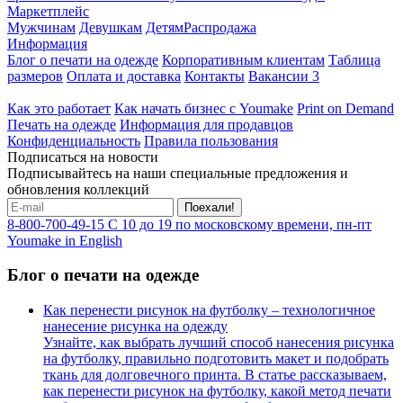
Маркетплейс
Мужчинам
Девушкам
Детям
Распродажа
Информация
Блог о печати на одежде
Корпоративным клиентам
Таблица
размеров
Оплата и доставка
Контакты
Вакансии
3
Как это работает
Как начать бизнес с Youmake
Print on Demand
Печать на одежде
Информация для продавцов
Конфиденциальность
Правила пользования
Подписаться на новости
Подписывайтесь на наши специальные предложения и
обновления коллекций
Поехали!
8-800-700-49-15
С 10 до 19 по московскому времени, пн-пт
Youmake in English
Блог о печати на одежде
Как перенести рисунок на футболку – технологичное
нанесение рисунка на одежду
Узнайте, как выбрать лучший способ нанесения рисунка
на футболку, правильно подготовить макет и подобрать
ткань для долговечного принта. В статье рассказываем,
как перенести рисунок на футболку, какой метод печати