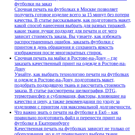
футболки на заказ
Срочная печать на футболках в Москве позволяет
получить готовое изделие всего за 15 минут без потери
качества. В статье рассказываем, как подготовить макет,
какой способ нанесения выбрать для разных тиражей,
какие ткани лучше подходят для печати и от чего
зависит стоимость заказа. Вы узнаете, как избежать
распространенных ошибок, заказать футболки с
принтом в день обращения и сохранить яркость
изображения после многократных стирок.
Срочная печать на майке в Ростове-на-Дону – где
заказать качественный принт на одежде в Ростове-на-
Дону
Узнайте, как выбрать технологию печати на футболках
и одежде в Ростове-на-Дону, подготовить макет,
подобрать подходящую ткань и рассчитать стоимость
заказа. В статье рассмотрены шелкография, DTG,
термотрансфер и сублимация, факторы, влияющие на
качество и цену, а также рекомендации по уходу за
изделиями с принтом для максимальной долговечности.
Что важно знать о печати на футболке в Екб – как
правильно подготовить файл и перенести принт на
футболке в Екатеринбурге
Качественная печать на футболках зависит не только от
оборудования, но и от правильного выбора ткани,