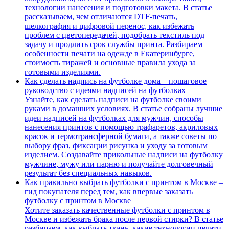
технологии нанесения и подготовки макета. В статье
рассказываем, чем отличаются DTF-печать,
шелкография и цифровой перенос, как избежать
проблем с цветопередачей, подобрать текстиль под
задачу и продлить срок службы принта. Разбираем
особенности печати на одежде в Екатеринбурге,
стоимость тиражей и основные правила ухода за
готовыми изделиями.
Как сделать надпись на футболке дома – пошаговое
руководство с идеями надписей на футболках
Узнайте, как сделать надписи на футболке своими
руками в домашних условиях. В статье собраны лучшие
идеи надписей на футболках для мужчин, способы
нанесения принтов с помощью трафаретов, акриловых
красок и термотрансферной бумаги, а также советы по
выбору фраз, фиксации рисунка и уходу за готовым
изделием. Создавайте прикольные надписи на футболку
мужчине, мужу или парню и получайте долговечный
результат без специальных навыков.
Как правильно выбрать футболки с принтом в Москве –
гид покупателя перед тем, как впервые заказать
футболку с принтом в Москве
Хотите заказать качественные футболки с принтом в
Москве и избежать брака после первой стирки? В статье
разбираем, как выбрать ткань, какие технологии печати