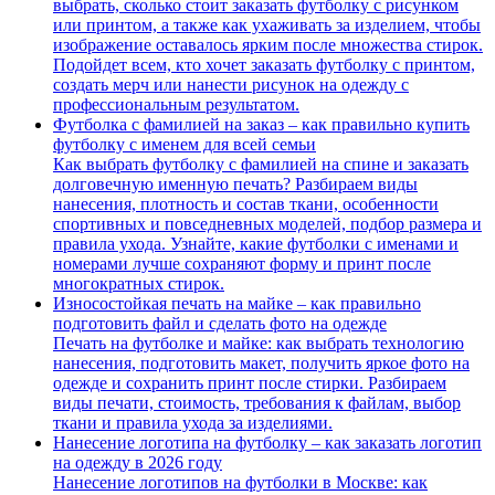
выбрать, сколько стоит заказать футболку с рисунком
или принтом, а также как ухаживать за изделием, чтобы
изображение оставалось ярким после множества стирок.
Подойдет всем, кто хочет заказать футболку с принтом,
создать мерч или нанести рисунок на одежду с
профессиональным результатом.
Футболка с фамилией на заказ – как правильно купить
футболку с именем для всей семьи
Как выбрать футболку с фамилией на спине и заказать
долговечную именную печать? Разбираем виды
нанесения, плотность и состав ткани, особенности
спортивных и повседневных моделей, подбор размера и
правила ухода. Узнайте, какие футболки с именами и
номерами лучше сохраняют форму и принт после
многократных стирок.
Износостойкая печать на майке – как правильно
подготовить файл и сделать фото на одежде
Печать на футболке и майке: как выбрать технологию
нанесения, подготовить макет, получить яркое фото на
одежде и сохранить принт после стирки. Разбираем
виды печати, стоимость, требования к файлам, выбор
ткани и правила ухода за изделиями.
Нанесение логотипа на футболку – как заказать логотип
на одежду в 2026 году
Нанесение логотипов на футболки в Москве: как