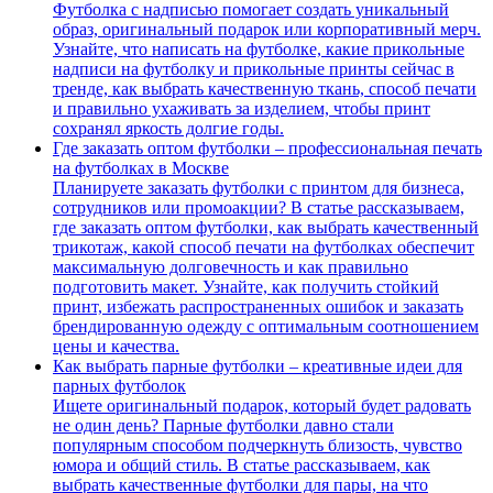
Футболка с надписью помогает создать уникальный
образ, оригинальный подарок или корпоративный мерч.
Узнайте, что написать на футболке, какие прикольные
надписи на футболку и прикольные принты сейчас в
тренде, как выбрать качественную ткань, способ печати
и правильно ухаживать за изделием, чтобы принт
сохранял яркость долгие годы.
Где заказать оптом футболки – профессиональная печать
на футболках в Москве
Планируете заказать футболки с принтом для бизнеса,
сотрудников или промоакции? В статье рассказываем,
где заказать оптом футболки, как выбрать качественный
трикотаж, какой способ печати на футболках обеспечит
максимальную долговечность и как правильно
подготовить макет. Узнайте, как получить стойкий
принт, избежать распространенных ошибок и заказать
брендированную одежду с оптимальным соотношением
цены и качества.
Как выбрать парные футболки – креативные идеи для
парных футболок
Ищете оригинальный подарок, который будет радовать
не один день? Парные футболки давно стали
популярным способом подчеркнуть близость, чувство
юмора и общий стиль. В статье рассказываем, как
выбрать качественные футболки для пары, на что