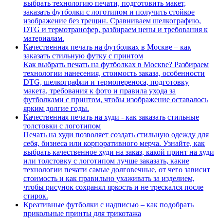
выбрать технологию печати, подготовить макет,
заказать футболки с логотипом и получить стойкое
изображение без трещин. Сравниваем шелкографию,
DTG и термотрансфер, разбираем цены и требования к
материалам.
Качественная печать на футболках в Москве – как
заказать стильную футку с принтом
Как выбрать печать на футболках в Москве? Разбираем
технологии нанесения, стоимость заказа, особенности
DTG, шелкографии и термопереноса, подготовку
макета, требования к фото и правила ухода за
футболками с принтом, чтобы изображение оставалось
ярким долгие годы.
Качественная печать на худи - как заказать стильные
толстовки с логотипом
Печать на худи позволяет создать стильную одежду для
себя, бизнеса или корпоративного мерча. Узнайте, как
выбрать качественное худи на заказ, какой принт на худи
или толстовку с логотипом лучше заказать, какие
технологии печати самые долговечные, от чего зависит
стоимость и как правильно ухаживать за изделием,
чтобы рисунок сохранял яркость и не трескался после
стирок.
Креативные футболки с надписью – как подобрать
прикольные принты для трикотажа