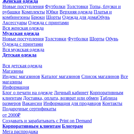
Женская одежда
Новые поступления
Футболки
Толстовки
Топы, блузки и
рубашки
Комплекты
Юбки
Верхняя одежда
Платья и
комбинезоны
Брюки
Шорты
Одежда для дома
Обувь
Аксессуары
Одежда с принтами
Вся женская одежда
Мужская одежда
Новые поступления
Толстовки
Футболки
Шорты
Обувь
Одежда с принтами
Вся мужская одежда
Детская одежда
Вся детская одежда
Магазины
Индекс магазинов
Каталог магазинов
Список магазинов
Все
магазины
Информация
Блог о печати на одежде
Личный кабинет
Корпоративным
клиентам
Доставка, оплата, возврат или обмен
Таблица
размеров
Вакансии
Информация для продавцов
Контакты
Подарочные сертификаты
от 2000₽
Создавать и зарабатывать
с Print on Demand
Корпоративным клиентам
Блогерам
Мега распродажа