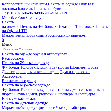
Корпоративным клиентам
Печать на одежде
Оплата и
доставка
Блогерам
Печать на обуви
+7 (916) 070-06-86
8-800-700-49-15
EN
Monetize Your Creativity
Печать
на одежде
Печать на
Футболках
Печать на
Толстовках
Печать
на
Обуви
HIT!
Маркетплейс продукции
Российских дизайнеров
0
Меню
Печать на одежде
обуви и аксессуарах
Распродажа
Печать на
Женской одежде
Футболки
Толстовки, худи и свитшоты
Шопперы
Обувь
Джоггеры, шорты и велосипедки
Сумки и рюкзаки
Аксессуары
Вся женская одежда
Печать на
Мужской одежде
Футболки
Толстовки, худи и свитшоты
Джоггеры, штаны и
шорты
Обувь
Сумки, рюкзаки и шопперы
Аксессуары
Вся мужская одежда
Печать на
Детской одежде
Маркетплейс продукции
Российских дизайнеров