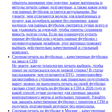
обратить внимание при покупке, какие материалы и
методы печати самые долговечные, а также какие идеи
для парных футболок остаются актуальными. Вы
узнаете, чем отличаются модели для влюбленных и
подруг, как подобрать размер без примерки, какие
надписи для парных футболок смотрятся лучше всего и
как ухаживать за одеждой, чтобы принты сохраняли
яркость долгие годы. Если вы планируете купить
парные футболки или сделать парные футболки с
индивидуальным дизайном, этот материал поможет
выбрать действительно качественный и стильный
комплект.
Срочная печать на футболках – качественные футболки
на заказ в СПб
Не знаете, какую технологию печати выбрать, чтобы
принт не потрескался после первой стирки? В статье
рассказываем, чем отличаются DTG, термотрансфер,
шелкография и сублимация, как правильно подготовить
макет, можно ли выполнить печать на своей футболке,
сколько стоит печать на футболке в СПб в 2026 году и
какой способ лучше подходит для срочных заказов,
корпоративного мерча и небольших тиражей. Узнайте,
как заказать качественные футболки с принтом в СПб и
получить долговечный результат без переплаты.
Срочная печать на футболке в Москве – качественные