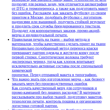
подходят для разных задач, чем отличается шелкография
от DTG и термопереноса, а также как подготовить макет
без ошибок. Расскажем, как заказать футболку со своим
принтом в Москве, подобрать футболки с логотипом,
надписями или вышивкой, получить стойкий результат
и продлить срок службы брендированного текстиля.
Подходит для корпоративных заказов, промо-акций,
мерча и индивидуальной печати.
Правильная печать на ткани – выбор метода и
материалов, чтобы качественно сделать принт на ткани
Неправильно подобранный метод переноса краски
превращает партию одежды в жесткую корку после
первой стирки. Синтетические волокна требуют
дисперсных чернил, тогда как хлопок впитывает
исключительно активные составы после специальной
химической
пропитки. Перед отправкой макета в типографию.
Что важно знать про изготовление мерча – как бизнесу
заказать мерч без производственных ошибок
Как создать качественный мерч для сотрудников и
промо-кампаний без лишних расходов? В материале
рассказываем про выбор тканей, подготовку макетов,
технологии печати, контроль пошива и организацию
логистики готовой партии.