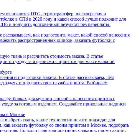
 чем отличаются DTG, термотрансфер, шелкография и
утболке в СПб в 2026 году и какой способ лучше подходит для
СПб и получить долговечный результат без переплаты.
ье рассказываем, как подготовить макет, какой способ нанесения
 избежать распространенных ошибок, заказать футболки с
щую ткань и рассчитать стоимость заказа. В статье
ции по уходу за изделиями с принтом для максимальной
нбурге
есения и подготовки макета. В статье рассказываем, чем
од задачу и продлить срок службы принта. Разбираем
 на футболках для мужчин, способы нанесения принтов с
 уходу за готовым изделием. Создавайте прикольные надписи
том в Москве
ак выбрать ткань, какие технологии печати подходят для
, как заказать футболку со своим принтом в Москве, подобрать
екстиля. Подходит для корпоративных заказов, промо-акций,