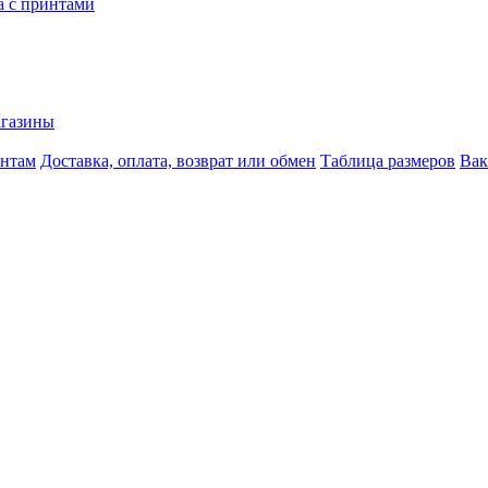
 с принтами
агазины
ентам
Доставка, оплата, возврат или обмен
Таблица размеров
Вак