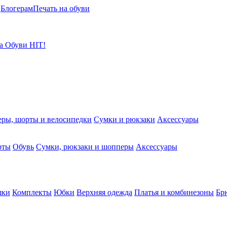
Блогерам
Печать на обуви
а
Обуви
HIT!
ры, шорты и велосипедки
Сумки и рюкзаки
Аксессуары
рты
Обувь
Сумки, рюкзаки и шопперы
Аксессуары
шки
Комплекты
Юбки
Верхняя одежда
Платья и комбинезоны
Бр