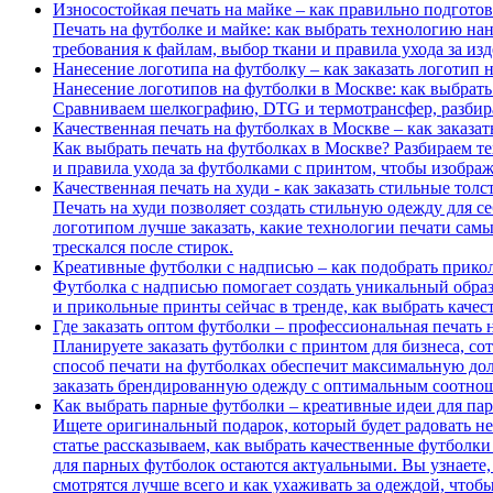
Износостойкая печать на майке – как правильно подготов
Печать на футболке и майке: как выбрать технологию нан
требования к файлам, выбор ткани и правила ухода за из
Нанесение логотипа на футболку – как заказать логотип н
Нанесение логотипов на футболки в Москве: как выбрать 
Сравниваем шелкографию, DTG и термотрансфер, разбира
Качественная печать на футболках в Москве – как заказа
Как выбрать печать на футболках в Москве? Разбираем те
и правила ухода за футболками с принтом, чтобы изображ
Качественная печать на худи - как заказать стильные тол
Печать на худи позволяет создать стильную одежду для се
логотипом лучше заказать, какие технологии печати самы
трескался после стирок.
Креативные футболки с надписью – как подобрать прико
Футболка с надписью помогает создать уникальный образ
и прикольные принты сейчас в тренде, как выбрать качес
Где заказать оптом футболки – профессиональная печать 
Планируете заказать футболки с принтом для бизнеса, со
способ печати на футболках обеспечит максимальную дол
заказать брендированную одежду с оптимальным соотнош
Как выбрать парные футболки – креативные идеи для па
Ищете оригинальный подарок, который будет радовать не
статье рассказываем, как выбрать качественные футболки
для парных футболок остаются актуальными. Вы узнаете,
смотрятся лучше всего и как ухаживать за одеждой, что