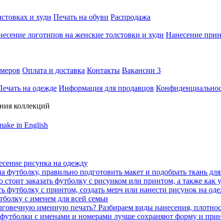
лстовках и худи
Печать на обуви
Распродажа
несение логотипов на женские толстовки и худи
Нанесение прин
змеров
Оплата и доставка
Контакты
Вакансии
3
Печать на одежде
Информация для продавцов
Конфиденциальнос
ния коллекций
ake in English
есение рисунка на одежду
а футболку, правильно подготовить макет и подобрать ткань для
о стоит заказать футболку с рисунком или принтом, а также как
ать футболку с принтом, создать мерч или нанести рисунок на од
тболку с именем для всей семьи
олговечную именную печать? Разбираем виды нанесения, плотнос
ие футболки с именами и номерами лучше сохраняют форму и при