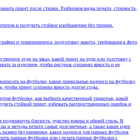
ранить принт после стирки. Разбираем виды печати, стоимость,
готипом и получить стойкое изображение без трещин.
графии и термопереноса, подготовку макета, требования к фото
ственное худи на заказ, какой принт на худи или толстовку с
вать за изделием, чтобы рисунок сохранял яркость и не
написать на футболке, какие прикольные надписи на футболку
м, чтобы принт сохранял яркость долгие годы.
 оптом футболки, как выбрать качественный трикотаж, какой
олучить стойкий принт, избежать распространенных ошибок и
 подчеркнуть близость, чувство юмора и общий стиль. В
алы и методы печати самые долговечные, а также какие идеи
ь размер без примерки, какие надписи для парных футболок
упить парные футболки или сделать парные футболки с