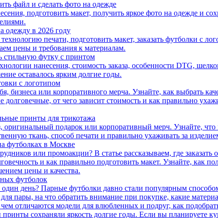
ить файл и сделать фото на одежде
есения, подготовить макет, получить яркое фото на одежде и сох
делиями.
а одежду в 2026 году
технологию печати, подготовить макет, заказать футболки с ло
ем цены и требования к материалам.
ть стильную футку с принтом
хнологии нанесения, стоимость заказа, особенности DTG, шелко
ение оставалось ярким долгие годы.
стовки с логотипом
бя, бизнеса или корпоративного мерча. Узнайте, как выбрать каче
е долговечные, от чего зависит стоимость и как правильно ухажи
льные принты для трикотажа
, оригинальный подарок или корпоративный мерч. Узнайте, что 
твенную ткань, способ печати и правильно ухаживать за изделие
на футболках в Москве
трудников или промоакции? В статье рассказываем, где заказать
говечность и как правильно подготовить макет. Узнайте, как п
ением цены и качества.
рных футболок
 один день? Парные футболки давно стали популярным способом
 для пары, на что обратить внимание при покупке, какие матери
 чем отличаются модели для влюбленных и подруг, как подобрат
бы принты сохраняли яркость долгие годы. Если вы планируете к