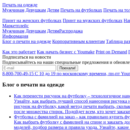
Печать на одежде
Мужчинам
Девушкам
Детям
Печать на футболках
Печать на то
Принт на женских футболках
Принт на мужских футболках
На
Маркетплейс
Мужчинам
Девушкам
Детям
Распродажа
Информация
Блог о печати на одежде
Корпоративным клиентам
Таблица ра
Как это работает
Как начать бизнес с Youmake
Print on Demand
Подписаться на новости
Подписывайтесь на наши специальные предложения и обновле
Поехали!
8-800-700-49-15
С 10 до 19 по московскому времени, пн-пт
Youm
Блог о печати на одежде
Как перенести рисунок на футболку – технологичное нан
Узнайте, как выбрать лучший способ нанесения рисунка н
рисунок на футболку, какой метод печати выбрать, скольк
после множества стирок. Подойдет всем, кто хочет заказ
Футболка с фамилией на заказ – как правильно купить фу
Как выбрать футболку с фамилией на спине и заказать д
моделей, подбор размера и правила ухода. Узнайте, как