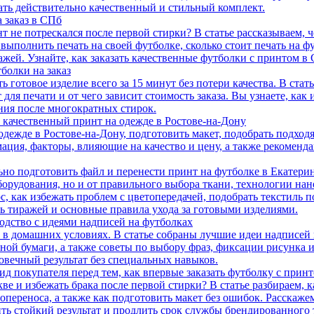
ть действительно качественный и стильный комплект.
 заказ в СПб
нт не потрескался после первой стирки? В статье рассказываем,
выполнить печать на своей футболке, сколько стоит печать на ф
жей. Узнайте, как заказать качественные футболки с принтом в 
болки на заказ
 готовое изделие всего за 15 минут без потери качества. В стат
для печати и от чего зависит стоимость заказа. Вы узнаете, как
ния после многократных стирок.
ть качественный принт на одежде в Ростове-на-Дону
дежде в Ростове-на-Дону, подготовить макет, подобрать подходя
ция, факторы, влияющие на качество и цену, а также рекоменда
льно подготовить файл и перенести принт на футболке в Екатери
борудования, но и от правильного выбора ткани, технологии нан
 как избежать проблем с цветопередачей, подобрать текстиль п
ть тиражей и основные правила ухода за готовыми изделиями.
водство с идеями надписей на футболках
и в домашних условиях. В статье собраны лучшие идеи надписей
ой бумаги, а также советы по выбору фраз, фиксации рисунка и
овечный результат без специальных навыков.
д покупателя перед тем, как впервые заказать футболку с прин
ве и избежать брака после первой стирки? В статье разбираем, к
опереноса, а также как подготовить макет без ошибок. Расскажем
ь стойкий результат и продлить срок службы брендированного т