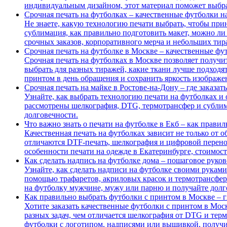
индивидуальным дизайном, этот материал поможет выбра
Срочная печать на футболках – качественные футболки на
Не знаете, какую технологию печати выбрать, чтобы при
сублимация, как правильно подготовить макет, можно ли 
срочных заказов, корпоративного мерча и небольших тира
Срочная печать на футболке в Москве – качественные фут
Срочная печать на футболках в Москве позволяет получить
выбрать для разных тиражей, какие ткани лучше подходят 
принтом в день обращения и сохранить яркость изображе
Срочная печать на майке в Ростове-на-Дону – где заказа
Узнайте, как выбрать технологию печати на футболках и о
рассмотрены шелкография, DTG, термотрансфер и сублима
долговечности.
Что важно знать о печати на футболке в Екб – как прави
Качественная печать на футболках зависит не только от о
отличаются DTF-печать, шелкография и цифровой перенос,
особенности печати на одежде в Екатеринбурге, стоимос
Как сделать надпись на футболке дома – пошаговое руко
Узнайте, как сделать надписи на футболке своими рукам
помощью трафаретов, акриловых красок и термотрансферн
на футболку мужчине, мужу или парню и получайте долг
Как правильно выбрать футболки с принтом в Москве – ги
Хотите заказать качественные футболки с принтом в Моск
разных задач, чем отличается шелкография от DTG и терм
футболки с логотипом, надписями или вышивкой, получит