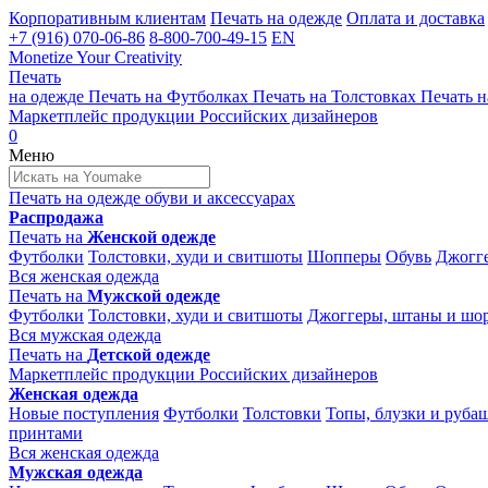
Корпоративным клиентам
Печать на одежде
Оплата и доставка
+7 (916) 070-06-86
8-800-700-49-15
EN
Monetize Your Creativity
Печать
на одежде
Печать на
Футболках
Печать на
Толстовках
Печать н
Маркетплейс продукции
Российских дизайнеров
0
Меню
Печать на одежде
обуви и аксессуарах
Распродажа
Печать на
Женской одежде
Футболки
Толстовки, худи и свитшоты
Шопперы
Обувь
Джогге
Вся женская одежда
Печать на
Мужской одежде
Футболки
Толстовки, худи и свитшоты
Джоггеры, штаны и шо
Вся мужская одежда
Печать на
Детской одежде
Маркетплейс продукции
Российских дизайнеров
Женская одежда
Новые поступления
Футболки
Толстовки
Топы, блузки и руба
принтами
Вся женская одежда
Мужская одежда