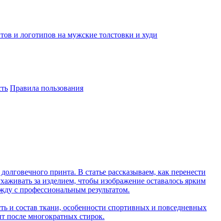
тов и логотипов на мужские толстовки и худи
ть
Правила пользования
 долговечного принта. В статье рассказываем, как перенести
 ухаживать за изделием, чтобы изображение оставалось ярким
ежду с профессиональным результатом.
ть и состав ткани, особенности спортивных и повседневных
нт после многократных стирок.