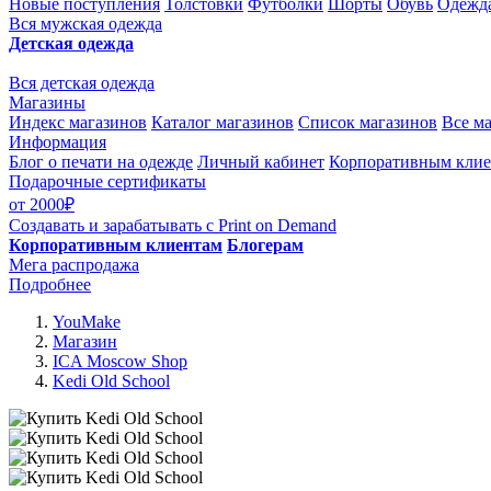
Новые поступления
Толстовки
Футболки
Шорты
Обувь
Одежда
Вся мужская одежда
Детская одежда
Вся детская одежда
Магазины
Индекс магазинов
Каталог магазинов
Список магазинов
Все м
Информация
Блог о печати на одежде
Личный кабинет
Корпоративным кли
Подарочные сертификаты
от 2000₽
Создавать и зарабатывать
с Print on Demand
Корпоративным клиентам
Блогерам
Мега распродажа
Подробнее
YouMake
Магазин
ICA Moscow Shop
Kedi Old School